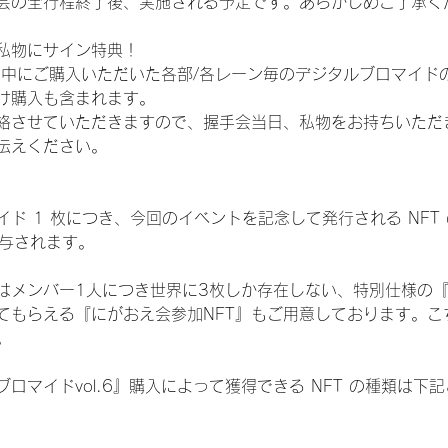
会の全行程終了後、実施される予定です。あらかじめご了承く
私物にサイン特典！
間中にご購入いただいた各部/各レーン毎のデジタルブロマイド
け購入も含まれます。
絡させていただきますので、握手会当日、私物をお持ちいただ
伝えください。
ド 1 枚につき、今回のイベントを記念して発行される NFT
が付与されます。
はメンバー1人につき世界に3枚しか存在しない、特別仕様の『
てもらえる『にがおえ会参加NFT』もご用意しております。こ
。
ロマイドvol.6』購入によって獲得できる NFT の種類は下