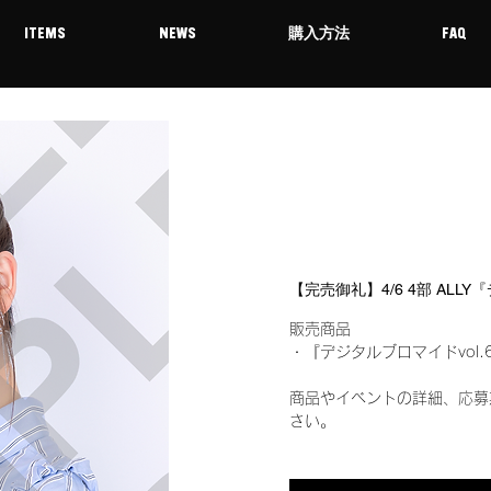
ITEMS
NEWS
購入方法
FAQ
【完売御礼】4/6 4部 ALL
販売商品
・『デジタルブロマイドvol.
商品やイベントの詳細、応募
さい。