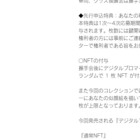
※尚、グッズ抽選会は握手
◆先行申込特典：あなたの
本特典は1次〜4次応募期
与されます。枚数には鍵開
権利者の方には事前にご連
ターで権利者である旨をお
〇NFTの付与
握手会後にデジタルブロマイ
ランダムで 1 枚 NFT 
また今回のコレクションで
ーにあなたの似顔絵を描い
枚が上限となっております
今回発売される『デジタルブ
『通常NFT』