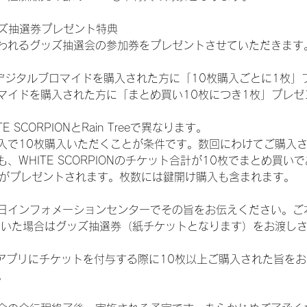
ッズ抽選券プレゼント特典
われるグッズ抽選会の参加券をプレゼントさせていただきます
SHOPでデジタルブロマイドを購入された方に「10枚購入ごとに1枚
マイドを購入された方に「まとめ買い10枚につき1枚」プレゼ
SCORPIONとRain Treeで異なります。
入で10枚購入いただくことが条件です。数回にわけてご購入
WHITE SCORPIONのチケット合計が10枚でまとめ買いであ
選券がプレゼントされます。枚数には鍵開け購入も含まれます。
日インフォメーションセンターでその旨をお伝えください。ご
ていた場合はグッズ抽選券（紙チケットとなります）をお渡し
TAアプリにチケットを付与する際に10枚以上ご購入された旨を
。