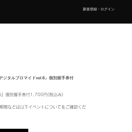
新規登録・ログイン
Y『デジタルブロマイドvol.6』個別握手券付
6』個別握手券付1,700円(税込み)
期間などは以下イベントについてをご確認くだ