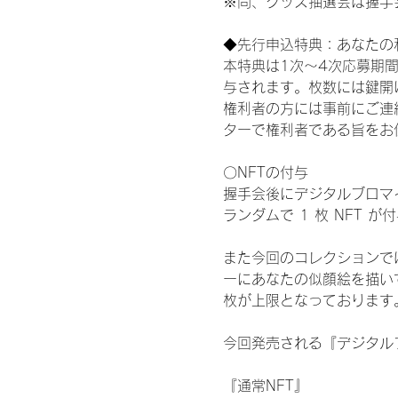
※尚、グッズ抽選会は握手
◆先行申込特典：あなたの
本特典は1次〜4次応募期
与されます。枚数には鍵開
権利者の方には事前にご連
ターで権利者である旨をお
〇NFTの付与
握手会後にデジタルブロマイ
ランダムで 1 枚 NFT 
また今回のコレクションで
ーにあなたの似顔絵を描い
枚が上限となっております
今回発売される『デジタルブ
『通常NFT』