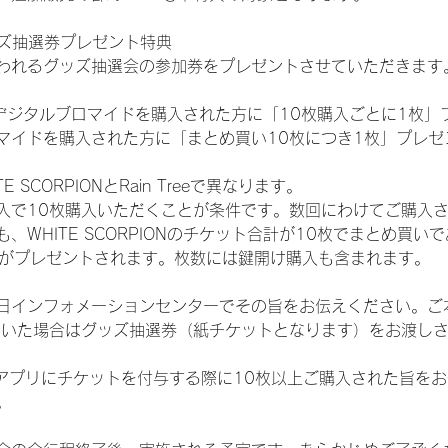
ッズ抽選券プレゼント特典
われるグッズ抽選会の参加券をプレゼントさせていただきます
SHOPでデジタルブロマイドを購入された方に「10枚購入ごとに1枚
マイドを購入された方に「まとめ買い10枚につき1枚」プレゼ
SCORPIONとRain Treeで異なります。
入で10枚購入いただくことが条件です。数回にわけてご購入
WHITE SCORPIONのチケット合計が10枚でまとめ買いであ
選券がプレゼントされます。枚数には鍵開け購入も含まれます。
日インフォメーションセンターでその旨をお伝えください。ご
ていた場合はグッズ抽選券（紙チケットとなります）をお渡し
TAアプリにチケットを付与する際に10枚以上ご購入された旨を
。