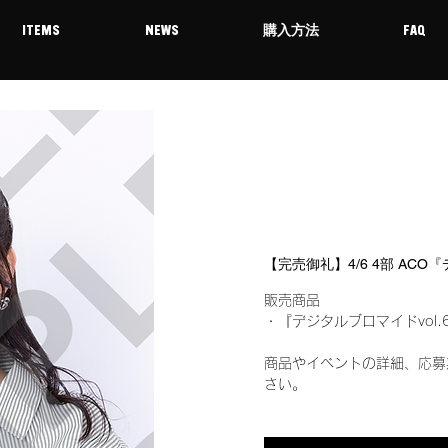
ITEMS
NEWS
購入方法
FAQ
【完売御礼】4/6 4部 ACO
販売商品
・『デジタルブロマイドvol.
商品やイベントの詳細、応募
さい。