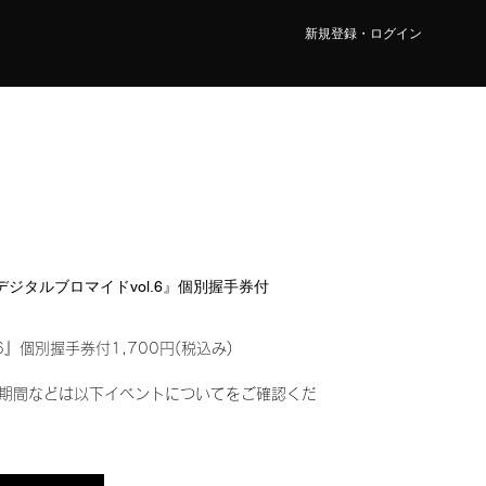
新規登録・ログイン
『デジタルブロマイドvol.6』個別握手券付
6』個別握手券付1,700円(税込み)
期間などは以下イベントについてをご確認くだ