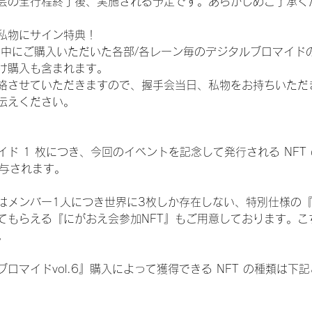
会の全行程終了後、実施される予定です。あらかじめご了承く
私物にサイン特典！
間中にご購入いただいた各部/各レーン毎のデジタルブロマイド
け購入も含まれます。
絡させていただきますので、握手会当日、私物をお持ちいただ
伝えください。
ド 1 枚につき、今回のイベントを記念して発行される NFT
が付与されます。
はメンバー1人につき世界に3枚しか存在しない、特別仕様の『
てもらえる『にがおえ会参加NFT』もご用意しております。こ
。
ロマイドvol.6』購入によって獲得できる NFT の種類は下