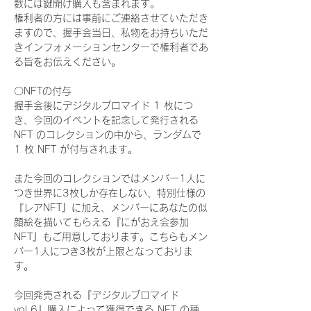
数には鍵開け購入も含まれます。
権利者の方には事前にご連絡させていただき
ますので、握手会当日、私物をお持ちいただ
きインフォメーションセンターで権利者であ
る旨をお伝えください。
〇NFTの付与
握手会後にデジタルブロマイド 1 枚につ
き、今回のイベントを記念して発行される 
NFT のコレクションの中から、ランダムで 
1 枚 NFT が付与されます。
また今回のコレクションではメンバー1人に
つき世界に3枚しか存在しない、特別仕様の
『レアNFT』に加え、メンバーにあなたの似
顔絵を描いてもらえる『にがおえ会参加
NFT』もご用意しております。こちらもメン
バー1人につき3枚が上限となっておりま
す。
今回発売される『デジタルブロマイド
vol.6』購入によって獲得できる NFT の種