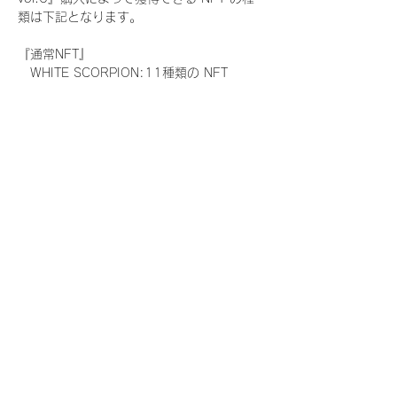
類は下記となります。
『通常NFT』
　WHITE SCORPION:11種類の NFT
『レアNFT』(メンバー1人につき3枚上限の
限定NFT)
　WHITE SCORPION:11種類の NFT(メン
バー本人による手書きのコメントとサイン
入)
『SR NFT』(メンバー1人につき1枚上限の
限定NFT)
　WHITE SCORPION:11種類の NFT(メン
バー本人による手書きのコメントとサイン
入)
『にがおえ会参加NFT』(メンバー1人につ
き3枚上限の限定NFT)
　WHITE SCORPION:11種類の NFT