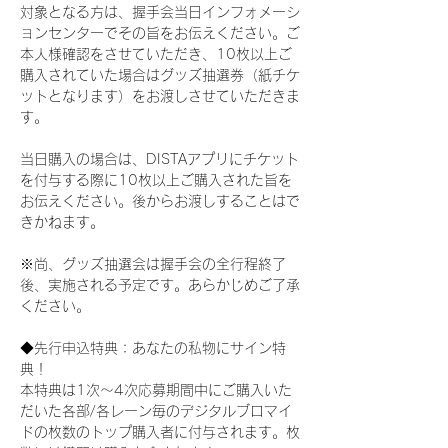
対象となる方は、握手会当日インフォメーシ
ョンセンターでその旨をお伝えください。ご
本人様確認をさせていただき、10枚以上ご
購入されていた場合はグッズ抽選券（紙チケ
ットとなります）をお渡しさせていただきま
す。
当日購入の場合は、DISTAアプリにチケット
を付与する際に10枚以上ご購入された旨を
お伝えください。後からお渡しすることはで
きかねます。
※尚、グッズ抽選会は握手会の全行程終了
後、実施される予定です。あらかじめご了承
ください。
◆先行申込特典：あなたの私物にサイン特
典！
本特典は1次〜4次応募期間中にご購入いた
だいた各部/各レーン毎のデジタルブロマイ
ドの枚数のトップ購入者に付与されます。枚