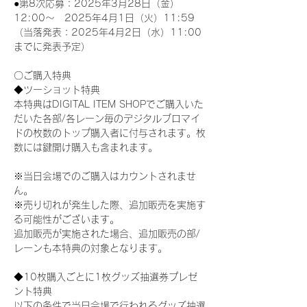
●第8次応募：2025年3月28日（金）
12:00～　2025年4月1日（火）11:59
（当落発表：2025年4月2日（水）11:00
までに発表予定）
〇ご購入特典
◆ツーショット特典
本特典はDIGITAL ITEM SHOPでご購入いた
だいた各部/各レーン毎のデジタルブロマイ
ドの枚数のトップ購入者に付与されます。枚
数には鍵開け購入も含まれます。
※当日会場でのご購入はカウントされませ
ん。
※売り切れが発生した際、追加販売を実施す
る可能性がございます。
追加販売が実施された場合、追加販売の部/
レーンも本特典の対象となります。
◆10枚購入ごとに1枚グッズ抽選券プレゼ
ント特典
以下の条件で当日会場で行われるグッズ抽選