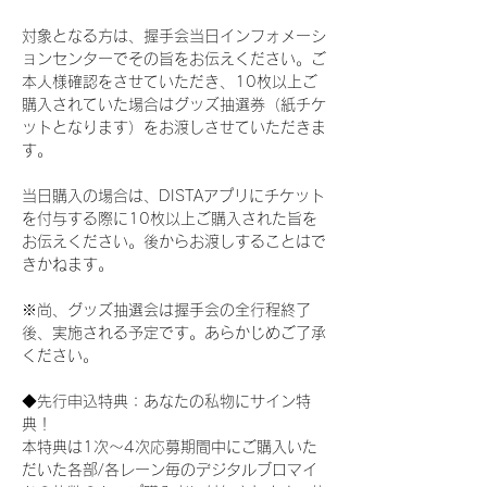
対象となる方は、握手会当日インフォメーシ
ョンセンターでその旨をお伝えください。ご
本人様確認をさせていただき、10枚以上ご
購入されていた場合はグッズ抽選券（紙チケ
ットとなります）をお渡しさせていただきま
す。
当日購入の場合は、DISTAアプリにチケット
を付与する際に10枚以上ご購入された旨を
お伝えください。後からお渡しすることはで
きかねます。
※尚、グッズ抽選会は握手会の全行程終了
後、実施される予定です。あらかじめご了承
ください。
◆先行申込特典：あなたの私物にサイン特
典！
本特典は1次〜4次応募期間中にご購入いた
だいた各部/各レーン毎のデジタルブロマイ