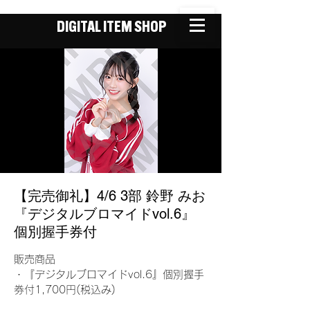
DIGITAL ITEM SHOP
【完売御礼】4/6 3部 鈴野 みお
『デジタルブロマイドvol.6』
個別握手券付
販売商品
・『デジタルブロマイドvol.6』個別握手
券付1,700円(税込み)