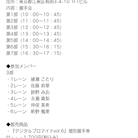
住所：東京都江東区有明3-4-10 TFTビル
内容：握手会
第1部（10：00～10：45） 
第2部（11：00～11：45）
第3部（12：00～12：45）
第4部（13：00～13：45）
第5部（14：00～14：45）
第6部（15：30～16：15）
第7部（16：30～17：15）
◆参加メンバー
3部 
・1レーン　綾瀬 ことり
・2レーン　佐藤 莉華
・3レーン　鈴野 みお
・4レーン　永瀬 真梨
・5レーン　仲俣 美希
・6レーン　新野 楓果
◆販売商品
・『デジタルブロマイドvol.6』個別握手券
付・・・1,700円(税込み)