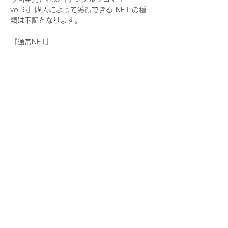
vol.6』購入によって獲得できる NFT の種
類は下記となります。
『通常NFT』
　Rain Tree:17種類のNFT
『レアNFT』(メンバー1人につき3枚上限の
限定NFT)
　Rain Tree:17種類のNFT(メンバー本人に
よる手書きのコメントとサイン入)
『SR NFT』(メンバー1人につき1枚上限の
限定NFT)
　Rain Tree:17種類のNFT(メンバー本人に
よる手書きのコメントとサイン入)
『にがおえ会参加NFT』(メンバー1人につ
き3枚上限の限定NFT)
　Rain Tree:17種類のNFT
※にがおえ会とは？