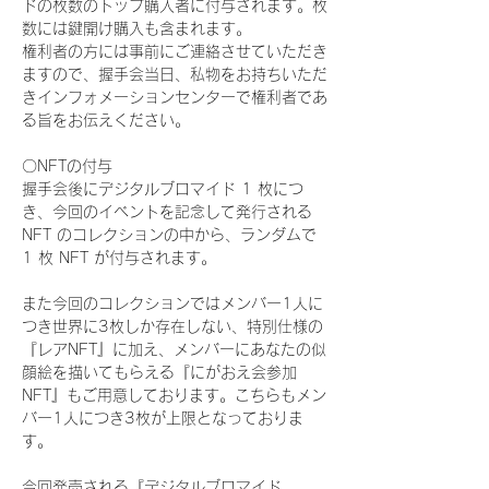
ドの枚数のトップ購入者に付与されます。枚
数には鍵開け購入も含まれます。
権利者の方には事前にご連絡させていただき
ますので、握手会当日、私物をお持ちいただ
きインフォメーションセンターで権利者であ
る旨をお伝えください。
〇NFTの付与
握手会後にデジタルブロマイド 1 枚につ
き、今回のイベントを記念して発行される 
NFT のコレクションの中から、ランダムで 
1 枚 NFT が付与されます。
また今回のコレクションではメンバー1人に
つき世界に3枚しか存在しない、特別仕様の
『レアNFT』に加え、メンバーにあなたの似
顔絵を描いてもらえる『にがおえ会参加
NFT』もご用意しております。こちらもメン
バー1人につき3枚が上限となっておりま
す。
今回発売される『デジタルブロマイド