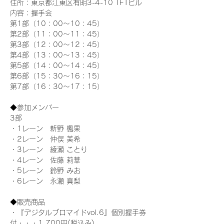
住所：東京都江東区有明3-4-10 TFTビル
内容：握手会
第1部（10：00～10：45） 
第2部（11：00～11：45）
第3部（12：00～12：45）
第4部（13：00～13：45）
第5部（14：00～14：45）
第6部（15：30～16：15）
第7部（16：30～17：15）
◆参加メンバー
3部 
・1レーン　新野 楓果
・2レーン　仲俣 美希
・3レーン　綾瀬 ことり
・4レーン　佐藤 莉華
・5レーン　鈴野 みお
・6レーン　永瀬 真梨
◆販売商品
・『デジタルブロマイドvol.6』個別握手券
付・・・1,700円(税込み)