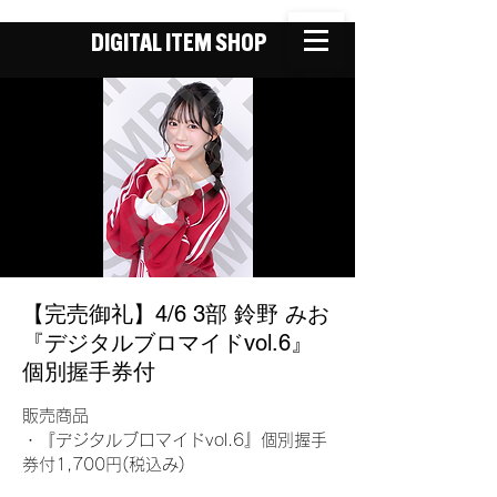
DIGITAL ITEM SHOP
【完売御礼】4/6 3部 鈴野 みお
『デジタルブロマイドvol.6』
個別握手券付
販売商品
・『デジタルブロマイドvol.6』個別握手
券付1,700円(税込み)