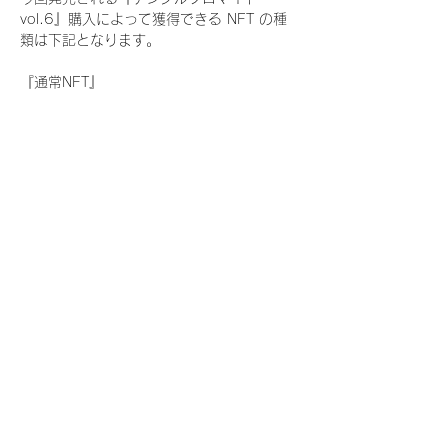
vol.6』購入によって獲得できる NFT の種
類は下記となります。
『通常NFT』
　Rain Tree:17種類のNFT
『レアNFT』(メンバー1人につき3枚上限の
限定NFT)
　Rain Tree:17種類のNFT(メンバー本人に
よる手書きのコメントとサイン入)
『SR NFT』(メンバー1人につき1枚上限の
限定NFT)
　Rain Tree:17種類のNFT(メンバー本人に
よる手書きのコメントとサイン入)
『にがおえ会参加NFT』(メンバー1人につ
き3枚上限の限定NFT)
　Rain Tree:17種類のNFT
※にがおえ会とは？