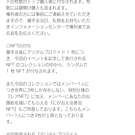
ドの枚数のトップ購入者に付与されます。枚
数には鍵開け購入も含まれます。
権利者の方には事前にご連絡させていただき
ますので、握手会当日、私物をお持ちいただ
きインフォメーションセンターで権利者であ
る旨をお伝えください。
〇NFTの付与
握手会後にデジタルブロマイド 1 枚につ
き、今回のイベントを記念して発行される 
NFT のコレクションの中から、ランダムで 
1 枚 NFT が付与されます。
また今回のコレクションではメンバー1人に
つき世界に3枚しか存在しない、特別仕様の
『レアNFT』に加え、メンバーにあなたの似
顔絵を描いてもらえる『にがおえ会参加
NFT』もご用意しております。こちらもメン
バー1人につき3枚が上限となっておりま
す。
今回発売される『デジタルブロマイド