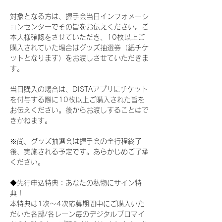
対象となる方は、握手会当日インフォメーシ
ョンセンターでその旨をお伝えください。ご
本人様確認をさせていただき、10枚以上ご
購入されていた場合はグッズ抽選券（紙チケ
ットとなります）をお渡しさせていただきま
す。
当日購入の場合は、DISTAアプリにチケット
を付与する際に10枚以上ご購入された旨を
お伝えください。後からお渡しすることはで
きかねます。
※尚、グッズ抽選会は握手会の全行程終了
後、実施される予定です。あらかじめご了承
ください。
◆先行申込特典：あなたの私物にサイン特
典！
本特典は1次〜4次応募期間中にご購入いた
だいた各部/各レーン毎のデジタルブロマイ