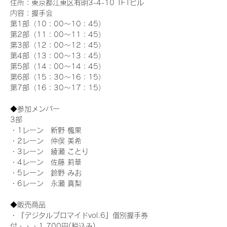
住所：東京都江東区有明3-4-10 TFTビル
内容：握手会
第1部（10：00～10：45） 
第2部（11：00～11：45）
第3部（12：00～12：45）
第4部（13：00～13：45）
第5部（14：00～14：45）
第6部（15：30～16：15）
第7部（16：30～17：15）
◆参加メンバー
3部 
・1レーン　新野 楓果
・2レーン　仲俣 美希
・3レーン　綾瀬 ことり
・4レーン　佐藤 莉華
・5レーン　鈴野 みお
・6レーン　永瀬 真梨
◆販売商品
・『デジタルブロマイドvol.6』個別握手券
付・・・1,700円(税込み)