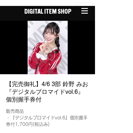
DIGITAL ITEM SHOP
【完売御礼】4/6 3部 鈴野 みお
『デジタルブロマイドvol.6』
個別握手券付
販売商品
・『デジタルブロマイドvol.6』個別握手
券付1,700円(税込み)