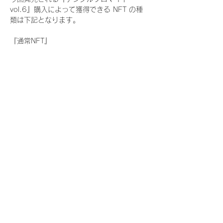
vol.6』購入によって獲得できる NFT の種
類は下記となります。
『通常NFT』
　Rain Tree:17種類のNFT
『レアNFT』(メンバー1人につき3枚上限の
限定NFT)
　Rain Tree:17種類のNFT(メンバー本人に
よる手書きのコメントとサイン入)
『SR NFT』(メンバー1人につき1枚上限の
限定NFT)
　Rain Tree:17種類のNFT(メンバー本人に
よる手書きのコメントとサイン入)
『にがおえ会参加NFT』(メンバー1人につ
き3枚上限の限定NFT)
　Rain Tree:17種類のNFT
※にがおえ会とは？