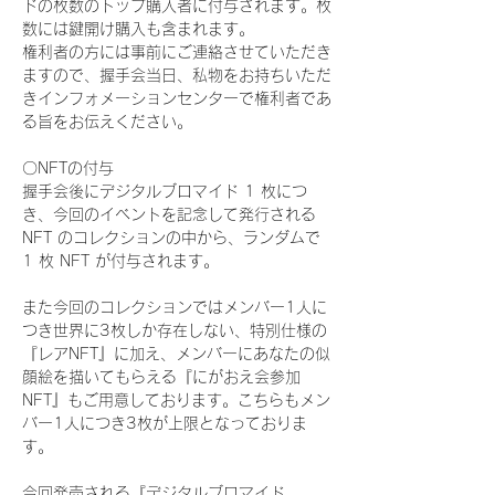
ドの枚数のトップ購入者に付与されます。枚
数には鍵開け購入も含まれます。
権利者の方には事前にご連絡させていただき
ますので、握手会当日、私物をお持ちいただ
きインフォメーションセンターで権利者であ
る旨をお伝えください。
〇NFTの付与
握手会後にデジタルブロマイド 1 枚につ
き、今回のイベントを記念して発行される 
NFT のコレクションの中から、ランダムで 
1 枚 NFT が付与されます。
また今回のコレクションではメンバー1人に
つき世界に3枚しか存在しない、特別仕様の
『レアNFT』に加え、メンバーにあなたの似
顔絵を描いてもらえる『にがおえ会参加
NFT』もご用意しております。こちらもメン
バー1人につき3枚が上限となっておりま
す。
今回発売される『デジタルブロマイド