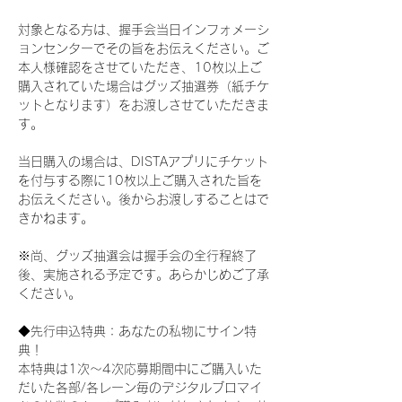
対象となる方は、握手会当日インフォメーシ
ョンセンターでその旨をお伝えください。ご
本人様確認をさせていただき、10枚以上ご
購入されていた場合はグッズ抽選券（紙チケ
ットとなります）をお渡しさせていただきま
す。
当日購入の場合は、DISTAアプリにチケット
を付与する際に10枚以上ご購入された旨を
お伝えください。後からお渡しすることはで
きかねます。
※尚、グッズ抽選会は握手会の全行程終了
後、実施される予定です。あらかじめご了承
ください。
◆先行申込特典：あなたの私物にサイン特
典！
本特典は1次〜4次応募期間中にご購入いた
だいた各部/各レーン毎のデジタルブロマイ