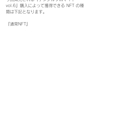
vol.6』購入によって獲得できる NFT の種
類は下記となります。
『通常NFT』
　Rain Tree:17種類のNFT
『レアNFT』(メンバー1人につき3枚上限の
限定NFT)
　Rain Tree:17種類のNFT(メンバー本人に
よる手書きのコメントとサイン入)
『SR NFT』(メンバー1人につき1枚上限の
限定NFT)
　Rain Tree:17種類のNFT(メンバー本人に
よる手書きのコメントとサイン入)
『にがおえ会参加NFT』(メンバー1人につ
き3枚上限の限定NFT)
　Rain Tree:17種類のNFT
※にがおえ会とは？