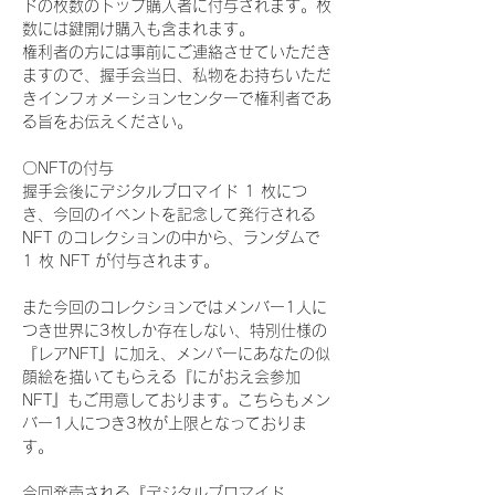
ドの枚数のトップ購入者に付与されます。枚
数には鍵開け購入も含まれます。
権利者の方には事前にご連絡させていただき
ますので、握手会当日、私物をお持ちいただ
きインフォメーションセンターで権利者であ
る旨をお伝えください。
〇NFTの付与
握手会後にデジタルブロマイド 1 枚につ
き、今回のイベントを記念して発行される 
NFT のコレクションの中から、ランダムで 
1 枚 NFT が付与されます。
また今回のコレクションではメンバー1人に
つき世界に3枚しか存在しない、特別仕様の
『レアNFT』に加え、メンバーにあなたの似
顔絵を描いてもらえる『にがおえ会参加
NFT』もご用意しております。こちらもメン
バー1人につき3枚が上限となっておりま
す。
今回発売される『デジタルブロマイド