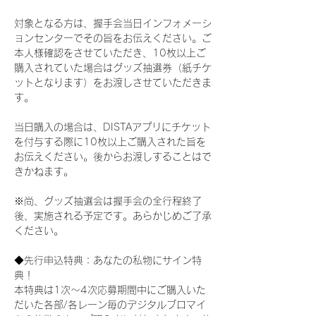
対象となる方は、握手会当日インフォメーシ
ョンセンターでその旨をお伝えください。ご
本人様確認をさせていただき、10枚以上ご
購入されていた場合はグッズ抽選券（紙チケ
ットとなります）をお渡しさせていただきま
す。
当日購入の場合は、DISTAアプリにチケット
を付与する際に10枚以上ご購入された旨を
お伝えください。後からお渡しすることはで
きかねます。
※尚、グッズ抽選会は握手会の全行程終了
後、実施される予定です。あらかじめご了承
ください。
◆先行申込特典：あなたの私物にサイン特
典！
本特典は1次〜4次応募期間中にご購入いた
だいた各部/各レーン毎のデジタルブロマイ