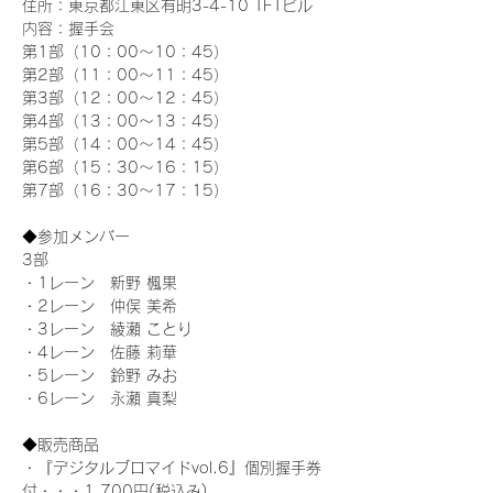
住所：東京都江東区有明3-4-10 TFTビル
内容：握手会
第1部（10：00～10：45） 
第2部（11：00～11：45）
第3部（12：00～12：45）
第4部（13：00～13：45）
第5部（14：00～14：45）
第6部（15：30～16：15）
第7部（16：30～17：15）
◆参加メンバー
3部 
・1レーン　新野 楓果
・2レーン　仲俣 美希
・3レーン　綾瀬 ことり
・4レーン　佐藤 莉華
・5レーン　鈴野 みお
・6レーン　永瀬 真梨
◆販売商品
・『デジタルブロマイドvol.6』個別握手券
付・・・1,700円(税込み)