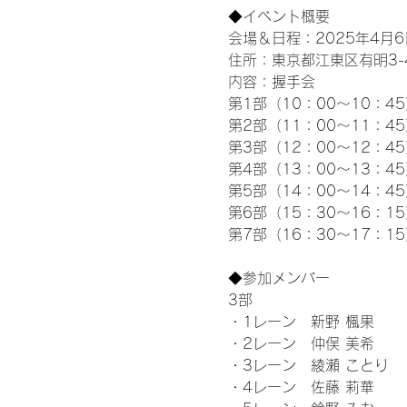
◆イベント概要 
会場＆日程：2025年4月6
住所：東京都江東区有明3-4-
内容：握手会
第1部（10：00～10：45
第2部（11：00～11：4
第3部（12：00～12：4
第4部（13：00～13：4
第5部（14：00～14：4
第6部（15：30～16：1
第7部（16：30～17：1
◆参加メンバー
3部 
・1レーン　新野 楓果
・2レーン　仲俣 美希
・3レーン　綾瀬 ことり
・4レーン　佐藤 莉華