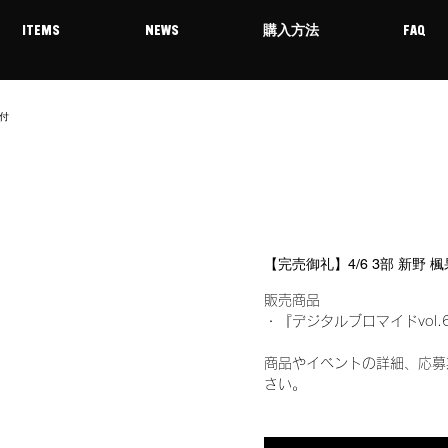
ITEMS
NEWS
購入方法
FAQ
【完売御礼】4/6 3部 新野
販売商品
・『デジタルブロマイドvol.
商品やイベントの詳細、応募
さい。