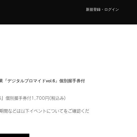
新規登録・ログイン
 楓果『デジタルブロマイドvol.6』個別握手券付
6』個別握手券付1,700円(税込み)
期間などは以下イベントについてをご確認くだ