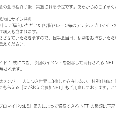
会の全行程終了後、実施される予定です。あらかじめご了承く
私物にサイン特典！
間中にご購入いただいた各部/各レーン毎のデジタルブロマイド
け購入も含まれます。
絡させていただきますので、握手会当日、私物をお持ちいただ
伝えください。
ド 1 枚につき、今回のイベントを記念して発行される NFT
が付与されます。
はメンバー1人につき世界に3枚しか存在しない、特別仕様の『
てもらえる『にがおえ会参加NFT』もご用意しております。こ
。
ロマイドvol.6』購入によって獲得できる NFT の種類は下