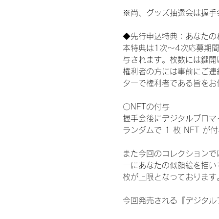
※尚、グッズ抽選会は握手
◆先行申込特典：あなたの
本特典は1次〜4次応募期
与されます。枚数には鍵開
権利者の方には事前にご連
ターで権利者である旨をお
〇NFTの付与
握手会後にデジタルブロマイ
ランダムで 1 枚 NFT 
また今回のコレクションで
ーにあなたの似顔絵を描い
枚が上限となっております
今回発売される『デジタルブ