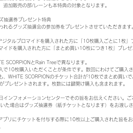
、追加販売の部/レーンも本特典の対象となります。
ッズ抽選券プレゼント特典
われるグッズ抽選会の参加券をプレゼントさせていただきます
SHOPでデジタルブロマイドを購入された方に「10枚購入ごとに1枚
マイドを購入された方に「まとめ買い10枚につき1枚」プレゼ
SCORPIONとRain Treeで異なります。
入で10枚購入いただくことが条件です。数回にわけてご購入
WHITE SCORPIONのチケット合計が10枚でまとめ買いであ
選券がプレゼントされます。枚数には鍵開け購入も含まれます。
日インフォメーションセンターでその旨をお伝えください。ご
ていた場合はグッズ抽選券（紙チケットとなります）をお渡し
TAアプリにチケットを付与する際に10枚以上ご購入された旨を
。