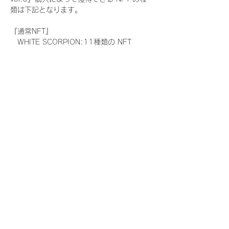
類は下記となります。
『通常NFT』
　WHITE SCORPION:11種類の NFT
『レアNFT』(メンバー1人につき3枚上限の
限定NFT)
　WHITE SCORPION:11種類の NFT(メン
バー本人による手書きのコメントとサイン
入)
『SR NFT』(メンバー1人につき1枚上限の
限定NFT)
　WHITE SCORPION:11種類の NFT(メン
バー本人による手書きのコメントとサイン
入)
『にがおえ会参加NFT』(メンバー1人につ
き3枚上限の限定NFT)
　WHITE SCORPION:11種類の NFT