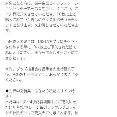
対象となる方は、握手会当日インフォメーシ
ョンセンターでその旨をお伝えください。ご
本人様確認をさせていただき、10枚以上ご
購入されていた場合はグッズ抽選券（紙チケ
ットとなります）をお渡しさせていただきま
す。
当日購入の場合は、DISTAアプリにチケット
を付与する際に10枚以上ご購入された旨を
お伝えください。後からお渡しすることはで
きかねます。
※尚、グッズ抽選会は握手会の全行程終了
後、実施される予定です。あらかじめご了承
ください。
◆先行申込特典：あなたの私物にサイン特
典！
本特典は1次〜4次応募期間中にご購入いた
だいた各部/各レーン毎のデジタルブロマイ
ドの枚数のトップ購入者に付与されます。枚