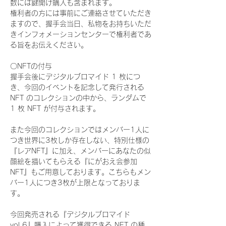
数には鍵開け購入も含まれます。
権利者の方には事前にご連絡させていただき
ますので、握手会当日、私物をお持ちいただ
きインフォメーションセンターで権利者であ
る旨をお伝えください。
〇NFTの付与
握手会後にデジタルブロマイド 1 枚につ
き、今回のイベントを記念して発行される 
NFT のコレクションの中から、ランダムで 
1 枚 NFT が付与されます。
また今回のコレクションではメンバー1人に
つき世界に3枚しか存在しない、特別仕様の
『レアNFT』に加え、メンバーにあなたの似
顔絵を描いてもらえる『にがおえ会参加
NFT』もご用意しております。こちらもメン
バー1人につき3枚が上限となっておりま
す。
今回発売される『デジタルブロマイド
vol.6』購入によって獲得できる NFT の種