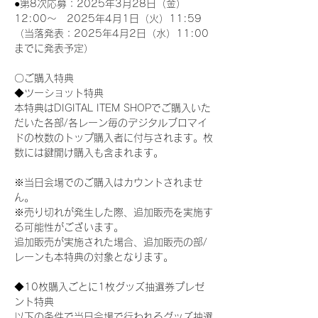
●第8次応募：2025年3月28日（金）
12:00～　2025年4月1日（火）11:59
（当落発表：2025年4月2日（水）11:00
までに発表予定）
〇ご購入特典
◆ツーショット特典
本特典はDIGITAL ITEM SHOPでご購入いた
だいた各部/各レーン毎のデジタルブロマイ
ドの枚数のトップ購入者に付与されます。枚
数には鍵開け購入も含まれます。
※当日会場でのご購入はカウントされませ
ん。
※売り切れが発生した際、追加販売を実施す
る可能性がございます。
追加販売が実施された場合、追加販売の部/
レーンも本特典の対象となります。
◆10枚購入ごとに1枚グッズ抽選券プレゼ
ント特典
以下の条件で当日会場で行われるグッズ抽選