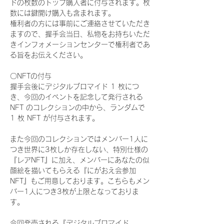
ドの枚数のトップ購入者に付与されます。枚
数には鍵開け購入も含まれます。
権利者の方には事前にご連絡させていただき
ますので、握手会当日、私物をお持ちいただ
きインフォメーションセンターで権利者であ
る旨をお伝えください。
〇NFTの付与
握手会後にデジタルブロマイド 1 枚につ
き、今回のイベントを記念して発行される 
NFT のコレクションの中から、ランダムで 
1 枚 NFT が付与されます。
また今回のコレクションではメンバー1人に
つき世界に3枚しか存在しない、特別仕様の
『レアNFT』に加え、メンバーにあなたの似
顔絵を描いてもらえる『にがおえ会参加
NFT』もご用意しております。こちらもメン
バー1人につき3枚が上限となっておりま
す。
今回発売される『デジタルブロマイド