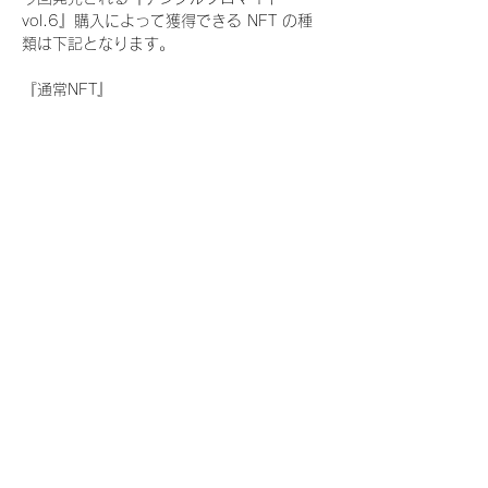
vol.6』購入によって獲得できる NFT の種
類は下記となります。
『通常NFT』
　Rain Tree:17種類のNFT
『レアNFT』(メンバー1人につき3枚上限の
限定NFT)
　Rain Tree:17種類のNFT(メンバー本人に
よる手書きのコメントとサイン入)
『SR NFT』(メンバー1人につき1枚上限の
限定NFT)
　Rain Tree:17種類のNFT(メンバー本人に
よる手書きのコメントとサイン入)
『にがおえ会参加NFT』(メンバー1人につ
き3枚上限の限定NFT)
　Rain Tree:17種類のNFT
※にがおえ会とは？