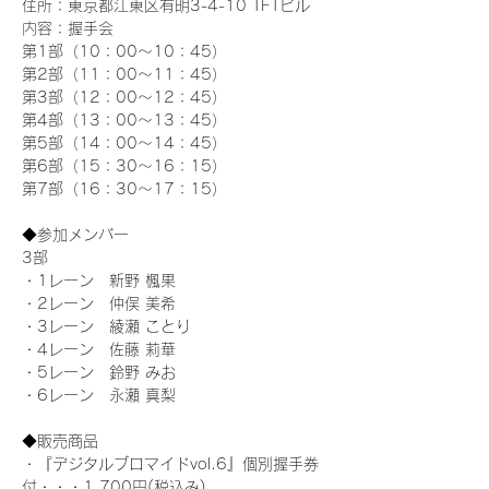
住所：東京都江東区有明3-4-10 TFTビル
内容：握手会
第1部（10：00～10：45） 
第2部（11：00～11：45）
第3部（12：00～12：45）
第4部（13：00～13：45）
第5部（14：00～14：45）
第6部（15：30～16：15）
第7部（16：30～17：15）
◆参加メンバー
3部 
・1レーン　新野 楓果
・2レーン　仲俣 美希
・3レーン　綾瀬 ことり
・4レーン　佐藤 莉華
・5レーン　鈴野 みお
・6レーン　永瀬 真梨
◆販売商品
・『デジタルブロマイドvol.6』個別握手券
付・・・1,700円(税込み)