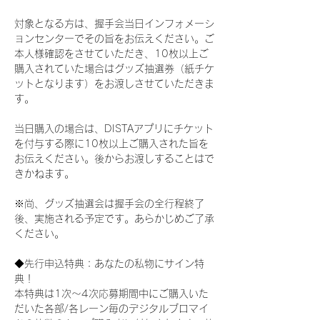
対象となる方は、握手会当日インフォメーシ
ョンセンターでその旨をお伝えください。ご
本人様確認をさせていただき、10枚以上ご
購入されていた場合はグッズ抽選券（紙チケ
ットとなります）をお渡しさせていただきま
す。
当日購入の場合は、DISTAアプリにチケット
を付与する際に10枚以上ご購入された旨を
お伝えください。後からお渡しすることはで
きかねます。
※尚、グッズ抽選会は握手会の全行程終了
後、実施される予定です。あらかじめご了承
ください。
◆先行申込特典：あなたの私物にサイン特
典！
本特典は1次〜4次応募期間中にご購入いた
だいた各部/各レーン毎のデジタルブロマイ