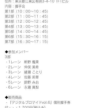
住所：東京都江東区有明3-4-10 TFTビル
内容：握手会
第1部（10：00～10：45） 
第2部（11：00～11：45）
第3部（12：00～12：45）
第4部（13：00～13：45）
第5部（14：00～14：45）
第6部（15：30～16：15）
第7部（16：30～17：15）
◆参加メンバー
3部 
・1レーン　新野 楓果
・2レーン　仲俣 美希
・3レーン　綾瀬 ことり
・4レーン　佐藤 莉華
・5レーン　鈴野 みお
・6レーン　永瀬 真梨
◆販売商品
・『デジタルブロマイドvol.6』個別握手券
付・・・1,700円(税込み)