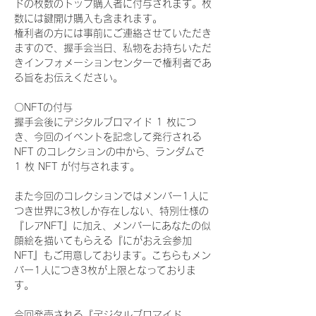
ドの枚数のトップ購入者に付与されます。枚
数には鍵開け購入も含まれます。
権利者の方には事前にご連絡させていただき
ますので、握手会当日、私物をお持ちいただ
きインフォメーションセンターで権利者であ
る旨をお伝えください。
〇NFTの付与
握手会後にデジタルブロマイド 1 枚につ
き、今回のイベントを記念して発行される 
NFT のコレクションの中から、ランダムで 
1 枚 NFT が付与されます。
また今回のコレクションではメンバー1人に
つき世界に3枚しか存在しない、特別仕様の
『レアNFT』に加え、メンバーにあなたの似
顔絵を描いてもらえる『にがおえ会参加
NFT』もご用意しております。こちらもメン
バー1人につき3枚が上限となっておりま
す。
今回発売される『デジタルブロマイド