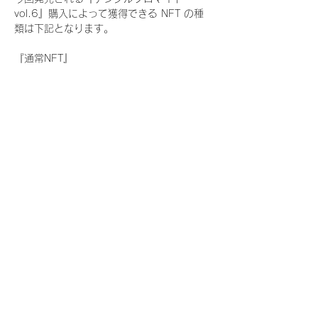
vol.6』購入によって獲得できる NFT の種
類は下記となります。
『通常NFT』
　Rain Tree:17種類のNFT
『レアNFT』(メンバー1人につき3枚上限の
限定NFT)
　Rain Tree:17種類のNFT(メンバー本人に
よる手書きのコメントとサイン入)
『SR NFT』(メンバー1人につき1枚上限の
限定NFT)
　Rain Tree:17種類のNFT(メンバー本人に
よる手書きのコメントとサイン入)
『にがおえ会参加NFT』(メンバー1人につ
き3枚上限の限定NFT)
　Rain Tree:17種類のNFT
※にがおえ会とは？