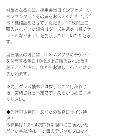
対象となる方は、握手会当日インフォメーシ
ョンセンターでその旨をお伝えください。ご
本人様確認をさせていただき、10枚以上ご
購入されていた場合はグッズ抽選券（紙チケ
ットとなります）をお渡しさせていただきま
す。
当日購入の場合は、DISTAアプリにチケット
を付与する際に10枚以上ご購入された旨を
お伝えください。後からお渡しすることはで
きかねます。
※尚、グッズ抽選会は握手会の全行程終了
後、実施される予定です。あらかじめご了承
ください。
◆先行申込特典：あなたの私物にサイン特
典！
本特典は1次〜4次応募期間中にご購入いた
だいた各部/各レーン毎のデジタルブロマイ