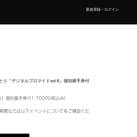
新規登録・ログイン
 ことり『デジタルブロマイドvol.6』個別握手券付
6』個別握手券付1,700円(税込み)
期間などは以下イベントについてをご確認くだ