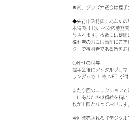
※尚、グッズ抽選会は握手
◆先行申込特典：あなたの
本特典は1次〜4次応募期
与されます。枚数には鍵開
権利者の方には事前にご連
ターで権利者である旨をお
〇NFTの付与
握手会後にデジタルブロマイ
ランダムで 1 枚 NFT 
また今回のコレクションで
ーにあなたの似顔絵を描い
枚が上限となっております
今回発売される『デジタルブ