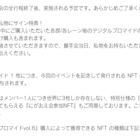
会の全行程終了後、実施される予定です。あらかじめご了承く
私物にサイン特典！
間中にご購入いただいた各部/各レーン毎のデジタルブロマイド
け購入も含まれます。
絡させていただきますので、握手会当日、私物をお持ちいただ
伝えください。
ド 1 枚につき、今回のイベントを記念して発行される NFT
が付与されます。
はメンバー1人につき世界に3枚しか存在しない、特別仕様の『
てもらえる『にがおえ会参加NFT』もご用意しております。こ
。
ロマイドvol.6』購入によって獲得できる NFT の種類は下