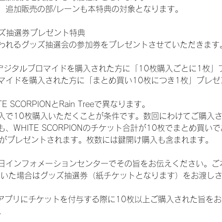
、追加販売の部/レーンも本特典の対象となります。
ッズ抽選券プレゼント特典
われるグッズ抽選会の参加券をプレゼントさせていただきます
SHOPでデジタルブロマイドを購入された方に「10枚購入ごとに1枚
マイドを購入された方に「まとめ買い10枚につき1枚」プレゼ
SCORPIONとRain Treeで異なります。
入で10枚購入いただくことが条件です。数回にわけてご購入
WHITE SCORPIONのチケット合計が10枚でまとめ買いであ
選券がプレゼントされます。枚数には鍵開け購入も含まれます。
日インフォメーションセンターでその旨をお伝えください。ご
ていた場合はグッズ抽選券（紙チケットとなります）をお渡し
TAアプリにチケットを付与する際に10枚以上ご購入された旨を
。