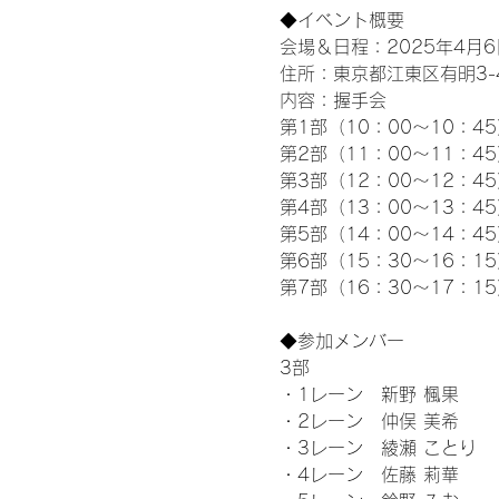
◆イベント概要 
会場＆日程：2025年4月6
住所：東京都江東区有明3-4-
内容：握手会
第1部（10：00～10：45
第2部（11：00～11：4
第3部（12：00～12：4
第4部（13：00～13：4
第5部（14：00～14：4
第6部（15：30～16：1
第7部（16：30～17：1
◆参加メンバー
3部 
・1レーン　新野 楓果
・2レーン　仲俣 美希
・3レーン　綾瀬 ことり
・4レーン　佐藤 莉華