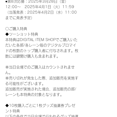
●第8次応募：2025年3月28日（金）
12:00～　2025年4月1日（火）11:59
（当落発表：2025年4月2日（水）11:00
までに発表予定）
〇ご購入特典
◆ツーショット特典
本特典はDIGITAL ITEM SHOPでご購入いた
だいた各部/各レーン毎のデジタルブロマイ
ドの枚数のトップ購入者に付与されます。枚
数には鍵開け購入も含まれます。
※当日会場でのご購入はカウントされませ
ん。
※売り切れが発生した際、追加販売を実施す
る可能性がございます。
追加販売が実施された場合、追加販売の部/
レーンも本特典の対象となります。
◆10枚購入ごとに1枚グッズ抽選券プレゼ
ント特典
以下の条件で当日会場で行われるグッズ抽選