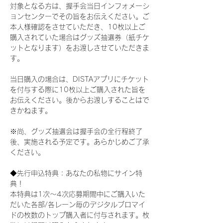
対象となる方は、握手会当日インフォメーシ
ョンセンターでその旨をお伝えください。ご
本人様確認をさせていただき、10枚以上ご
購入されていた場合はグッズ抽選券（紙チケ
ットとなります）をお渡しさせていただきま
す。
当日購入の場合は、DISTAアプリにチケット
を付与する際に10枚以上ご購入された旨を
お伝えください。後からお渡しすることはで
きかねます。
※尚、グッズ抽選会は握手会の全行程終了
後、実施される予定です。あらかじめご了承
ください。
◆先行申込特典：あなたの私物にサイン特
典！
本特典は1次〜4次応募期間中にご購入いた
だいた各部/各レーン毎のデジタルブロマイ
ドの枚数のトップ購入者に付与されます。枚