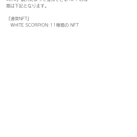
類は下記となります。
『通常NFT』
　WHITE SCORPION:11種類の NFT
『レアNFT』(メンバー1人につき3枚上限の
限定NFT)
　WHITE SCORPION:11種類の NFT(メン
バー本人による手書きのコメントとサイン
入)
『SR NFT』(メンバー1人につき1枚上限の
限定NFT)
　WHITE SCORPION:11種類の NFT(メン
バー本人による手書きのコメントとサイン
入)
『にがおえ会参加NFT』(メンバー1人につ
き3枚上限の限定NFT)
　WHITE SCORPION:11種類の NFT