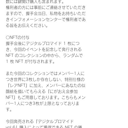
数には鍵開け購入も含まれます。
権利者の方には事前にご連絡させていただき
ますので、握手会当日、私物をお持ちいただ
きインフォメーションセンターで権利者であ
る旨をお伝えください。
〇NFTの付与
握手会後にデジタルブロマイド 1 枚につ
き、今回のイベントを記念して発行される 
NFT のコレクションの中から、ランダムで 
1 枚 NFT が付与されます。
また今回のコレクションではメンバー1人に
つき世界に3枚しか存在しない、特別仕様の
『レアNFT』に加え、メンバーにあなたの似
顔絵を描いてもらえる『にがおえ会参加
NFT』もご用意しております。こちらもメン
バー1人につき3枚が上限となっておりま
す。
今回発売される『デジタルブロマイド
vol.6』購入によって獲得できる NFT の種