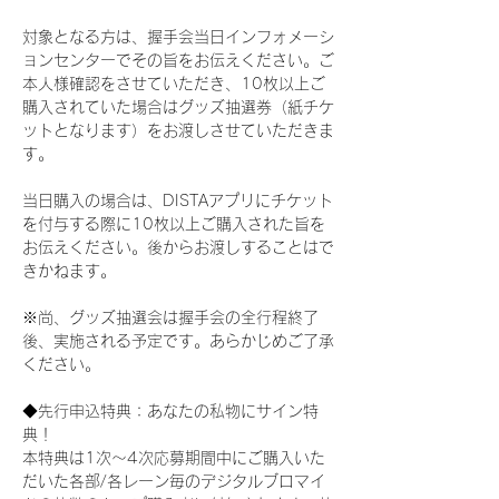
対象となる方は、握手会当日インフォメーシ
ョンセンターでその旨をお伝えください。ご
本人様確認をさせていただき、10枚以上ご
購入されていた場合はグッズ抽選券（紙チケ
ットとなります）をお渡しさせていただきま
す。
当日購入の場合は、DISTAアプリにチケット
を付与する際に10枚以上ご購入された旨を
お伝えください。後からお渡しすることはで
きかねます。
※尚、グッズ抽選会は握手会の全行程終了
後、実施される予定です。あらかじめご了承
ください。
◆先行申込特典：あなたの私物にサイン特
典！
本特典は1次〜4次応募期間中にご購入いた
だいた各部/各レーン毎のデジタルブロマイ