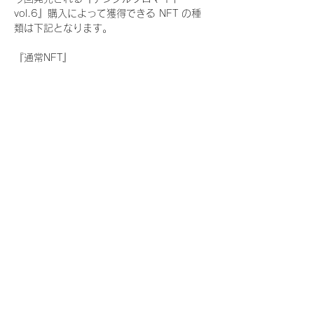
vol.6』購入によって獲得できる NFT の種
類は下記となります。
『通常NFT』
　Rain Tree:17種類のNFT
『レアNFT』(メンバー1人につき3枚上限の
限定NFT)
　Rain Tree:17種類のNFT(メンバー本人に
よる手書きのコメントとサイン入)
『SR NFT』(メンバー1人につき1枚上限の
限定NFT)
　Rain Tree:17種類のNFT(メンバー本人に
よる手書きのコメントとサイン入)
『にがおえ会参加NFT』(メンバー1人につ
き3枚上限の限定NFT)
　Rain Tree:17種類のNFT
※にがおえ会とは？