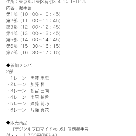
住所：東京都江東区有明3-4-10 TFTビル
内容：握手会
第1部（10：00～10：45） 
第2部（11：00～11：45）
第3部（12：00～12：45）
第4部（13：00～13：45）
第5部（14：00～14：45）
第6部（15：30～16：15）
第7部（16：30～17：15）
◆参加メンバー
2部 
・1レーン　黒澤 禾恋
・2レーン　加藤 柊
・3レーン　朝宮 日向
・4レーン　市原 紬希
・5レーン　遠藤 莉乃
・6レーン　片瀬 真花
◆販売商品
・『デジタルブロマイドvol.6』個別握手券
付・・・1,700円(税込み)