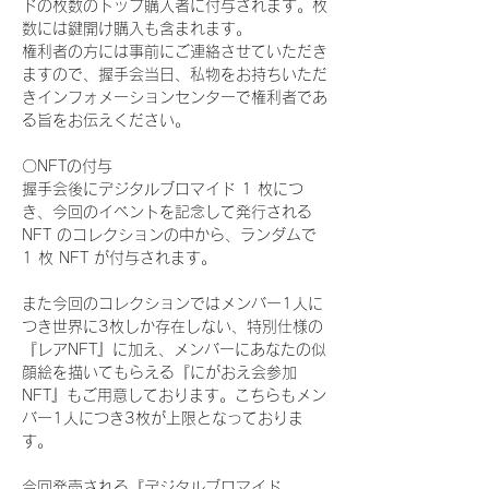
ドの枚数のトップ購入者に付与されます。枚
数には鍵開け購入も含まれます。
権利者の方には事前にご連絡させていただき
ますので、握手会当日、私物をお持ちいただ
きインフォメーションセンターで権利者であ
る旨をお伝えください。
〇NFTの付与
握手会後にデジタルブロマイド 1 枚につ
き、今回のイベントを記念して発行される 
NFT のコレクションの中から、ランダムで 
1 枚 NFT が付与されます。
また今回のコレクションではメンバー1人に
つき世界に3枚しか存在しない、特別仕様の
『レアNFT』に加え、メンバーにあなたの似
顔絵を描いてもらえる『にがおえ会参加
NFT』もご用意しております。こちらもメン
バー1人につき3枚が上限となっておりま
す。
今回発売される『デジタルブロマイド