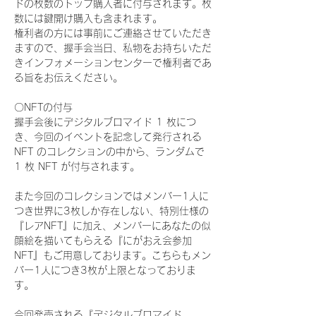
ドの枚数のトップ購入者に付与されます。枚
数には鍵開け購入も含まれます。
権利者の方には事前にご連絡させていただき
ますので、握手会当日、私物をお持ちいただ
きインフォメーションセンターで権利者であ
る旨をお伝えください。
〇NFTの付与
握手会後にデジタルブロマイド 1 枚につ
き、今回のイベントを記念して発行される 
NFT のコレクションの中から、ランダムで 
1 枚 NFT が付与されます。
また今回のコレクションではメンバー1人に
つき世界に3枚しか存在しない、特別仕様の
『レアNFT』に加え、メンバーにあなたの似
顔絵を描いてもらえる『にがおえ会参加
NFT』もご用意しております。こちらもメン
バー1人につき3枚が上限となっておりま
す。
今回発売される『デジタルブロマイド