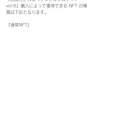
vol.6』購入によって獲得できる NFT の種
類は下記となります。
『通常NFT』
　Rain Tree:17種類のNFT
『レアNFT』(メンバー1人につき3枚上限の
限定NFT)
　Rain Tree:17種類のNFT(メンバー本人に
よる手書きのコメントとサイン入)
『SR NFT』(メンバー1人につき1枚上限の
限定NFT)
　Rain Tree:17種類のNFT(メンバー本人に
よる手書きのコメントとサイン入)
『にがおえ会参加NFT』(メンバー1人につ
き3枚上限の限定NFT)
　Rain Tree:17種類のNFT
※にがおえ会とは？