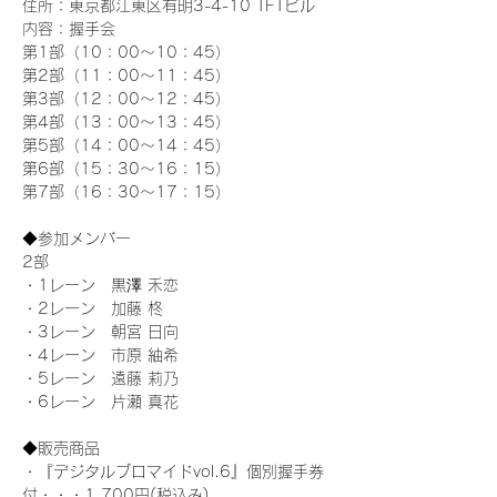
住所：東京都江東区有明3-4-10 TFTビル
内容：握手会
第1部（10：00～10：45） 
第2部（11：00～11：45）
第3部（12：00～12：45）
第4部（13：00～13：45）
第5部（14：00～14：45）
第6部（15：30～16：15）
第7部（16：30～17：15）
◆参加メンバー
2部 
・1レーン　黒澤 禾恋
・2レーン　加藤 柊
・3レーン　朝宮 日向
・4レーン　市原 紬希
・5レーン　遠藤 莉乃
・6レーン　片瀬 真花
◆販売商品
・『デジタルブロマイドvol.6』個別握手券
付・・・1,700円(税込み)