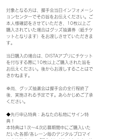
対象となる方は、握手会当日インフォメーシ
ョンセンターでその旨をお伝えください。ご
本人様確認をさせていただき、10枚以上ご
購入されていた場合はグッズ抽選券（紙チケ
ットとなります）をお渡しさせていただきま
す。
当日購入の場合は、DISTAアプリにチケット
を付与する際に10枚以上ご購入された旨を
お伝えください。後からお渡しすることはで
きかねます。
※尚、グッズ抽選会は握手会の全行程終了
後、実施される予定です。あらかじめご了承
ください。
◆先行申込特典：あなたの私物にサイン特
典！
本特典は1次〜4次応募期間中にご購入いた
だいた各部/各レーン毎のデジタルブロマイ