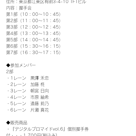
住所：東京都江東区有明3-4-10 TFTビル
内容：握手会
第1部（10：00～10：45） 
第2部（11：00～11：45）
第3部（12：00～12：45）
第4部（13：00～13：45）
第5部（14：00～14：45）
第6部（15：30～16：15）
第7部（16：30～17：15）
◆参加メンバー
2部 
・1レーン　黒澤 禾恋
・2レーン　加藤 柊
・3レーン　朝宮 日向
・4レーン　市原 紬希
・5レーン　遠藤 莉乃
・6レーン　片瀬 真花
◆販売商品
・『デジタルブロマイドvol.6』個別握手券
付・・・1,700円(税込み)