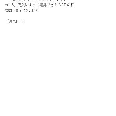
vol.6』購入によって獲得できる NFT の種
類は下記となります。
『通常NFT』
　Rain Tree:17種類のNFT
『レアNFT』(メンバー1人につき3枚上限の
限定NFT)
　Rain Tree:17種類のNFT(メンバー本人に
よる手書きのコメントとサイン入)
『SR NFT』(メンバー1人につき1枚上限の
限定NFT)
　Rain Tree:17種類のNFT(メンバー本人に
よる手書きのコメントとサイン入)
『にがおえ会参加NFT』(メンバー1人につ
き3枚上限の限定NFT)
　Rain Tree:17種類のNFT
※にがおえ会とは？