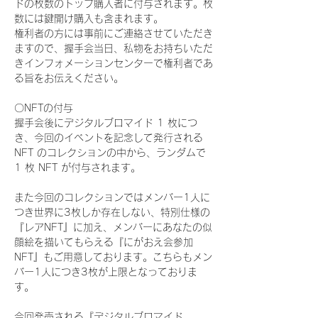
ドの枚数のトップ購入者に付与されます。枚
数には鍵開け購入も含まれます。
権利者の方には事前にご連絡させていただき
ますので、握手会当日、私物をお持ちいただ
きインフォメーションセンターで権利者であ
る旨をお伝えください。
〇NFTの付与
握手会後にデジタルブロマイド 1 枚につ
き、今回のイベントを記念して発行される 
NFT のコレクションの中から、ランダムで 
1 枚 NFT が付与されます。
また今回のコレクションではメンバー1人に
つき世界に3枚しか存在しない、特別仕様の
『レアNFT』に加え、メンバーにあなたの似
顔絵を描いてもらえる『にがおえ会参加
NFT』もご用意しております。こちらもメン
バー1人につき3枚が上限となっておりま
す。
今回発売される『デジタルブロマイド