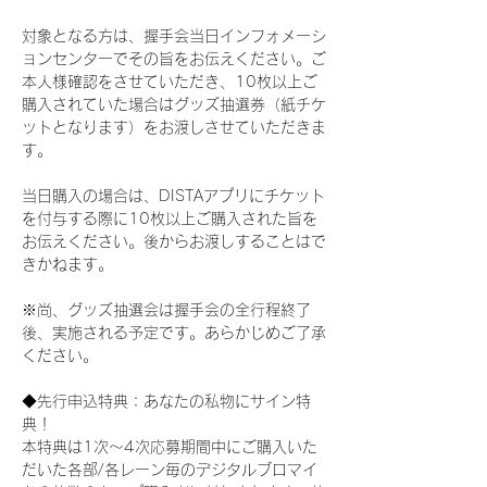
対象となる方は、握手会当日インフォメーシ
ョンセンターでその旨をお伝えください。ご
本人様確認をさせていただき、10枚以上ご
購入されていた場合はグッズ抽選券（紙チケ
ットとなります）をお渡しさせていただきま
す。
当日購入の場合は、DISTAアプリにチケット
を付与する際に10枚以上ご購入された旨を
お伝えください。後からお渡しすることはで
きかねます。
※尚、グッズ抽選会は握手会の全行程終了
後、実施される予定です。あらかじめご了承
ください。
◆先行申込特典：あなたの私物にサイン特
典！
本特典は1次〜4次応募期間中にご購入いた
だいた各部/各レーン毎のデジタルブロマイ