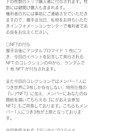
ドの枚数のトップ購入者に付与されます。枚
数には鍵開け購入も含まれます。
権利者の方には事前にご連絡させていただき
ますので、握手会当日、私物をお持ちいただ
きインフォメーションセンターで権利者であ
る旨をお伝えください。
〇NFTの付与
握手会後にデジタルブロマイド 1 枚につ
き、今回のイベントを記念して発行される 
NFT のコレクションの中から、ランダムで 
1 枚 NFT が付与されます。
また今回のコレクションではメンバー1人に
つき世界に3枚しか存在しない、特別仕様の
『レアNFT』に加え、メンバーにあなたの似
顔絵を描いてもらえる『にがおえ会参加
NFT』もご用意しております。こちらもメン
バー1人につき3枚が上限となっておりま
す。
今回発売される『デジタルブロマイド