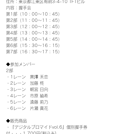
住所：東京都江東区有明3-4-10 TFTビル
内容：握手会
第1部（10：00～10：45） 
第2部（11：00～11：45）
第3部（12：00～12：45）
第4部（13：00～13：45）
第5部（14：00～14：45）
第6部（15：30～16：15）
第7部（16：30～17：15）
◆参加メンバー
2部 
・1レーン　黒澤 禾恋
・2レーン　加藤 柊
・3レーン　朝宮 日向
・4レーン　市原 紬希
・5レーン　遠藤 莉乃
・6レーン　片瀬 真花
◆販売商品
・『デジタルブロマイドvol.6』個別握手券
付・・・1,700円(税込み)