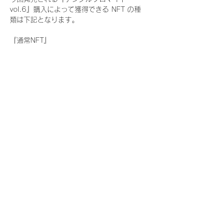
vol.6』購入によって獲得できる NFT の種
類は下記となります。
『通常NFT』
　Rain Tree:17種類のNFT
『レアNFT』(メンバー1人につき3枚上限の
限定NFT)
　Rain Tree:17種類のNFT(メンバー本人に
よる手書きのコメントとサイン入)
『SR NFT』(メンバー1人につき1枚上限の
限定NFT)
　Rain Tree:17種類のNFT(メンバー本人に
よる手書きのコメントとサイン入)
『にがおえ会参加NFT』(メンバー1人につ
き3枚上限の限定NFT)
　Rain Tree:17種類のNFT
※にがおえ会とは？