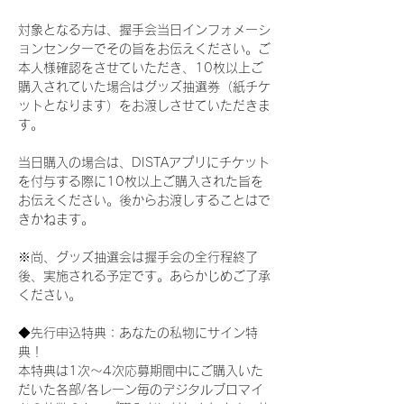
対象となる方は、握手会当日インフォメーシ
ョンセンターでその旨をお伝えください。ご
本人様確認をさせていただき、10枚以上ご
購入されていた場合はグッズ抽選券（紙チケ
ットとなります）をお渡しさせていただきま
す。
当日購入の場合は、DISTAアプリにチケット
を付与する際に10枚以上ご購入された旨を
お伝えください。後からお渡しすることはで
きかねます。
※尚、グッズ抽選会は握手会の全行程終了
後、実施される予定です。あらかじめご了承
ください。
◆先行申込特典：あなたの私物にサイン特
典！
本特典は1次〜4次応募期間中にご購入いた
だいた各部/各レーン毎のデジタルブロマイ