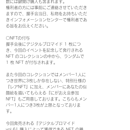
数には鍵開け購入も含まれます。
権利者の方には事前にご連絡させていただき
ますので、握手会当日、私物をお持ちいただ
きインフォメーションセンターで権利者であ
る旨をお伝えください。
〇NFTの付与
握手会後にデジタルブロマイド 1 枚につ
き、今回のイベントを記念して発行される 
NFT のコレクションの中から、ランダムで 
1 枚 NFT が付与されます。
また今回のコレクションではメンバー1人に
つき世界に3枚しか存在しない、特別仕様の
『レアNFT』に加え、メンバーにあなたの似
顔絵を描いてもらえる『にがおえ会参加
NFT』もご用意しております。こちらもメン
バー1人につき3枚が上限となっておりま
す。
今回発売される『デジタルブロマイド
vol.6』購入によって獲得できる NFT の種