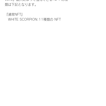
類は下記となります。
『通常NFT』
　WHITE SCORPION:11種類の NFT
『レアNFT』(メンバー1人につき3枚上限の
限定NFT)
　WHITE SCORPION:11種類の NFT(メン
バー本人による手書きのコメントとサイン
入)
『SR NFT』(メンバー1人につき1枚上限の
限定NFT)
　WHITE SCORPION:11種類の NFT(メン
バー本人による手書きのコメントとサイン
入)
『にがおえ会参加NFT』(メンバー1人につ
き3枚上限の限定NFT)
　WHITE SCORPION:11種類の NFT