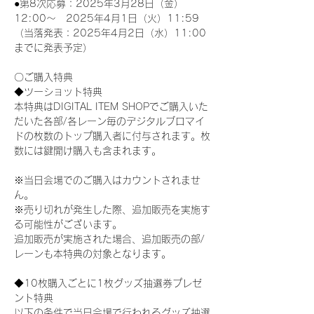
●第8次応募：2025年3月28日（金）
12:00～　2025年4月1日（火）11:59
（当落発表：2025年4月2日（水）11:00
までに発表予定）
〇ご購入特典
◆ツーショット特典
本特典はDIGITAL ITEM SHOPでご購入いた
だいた各部/各レーン毎のデジタルブロマイ
ドの枚数のトップ購入者に付与されます。枚
数には鍵開け購入も含まれます。
※当日会場でのご購入はカウントされませ
ん。
※売り切れが発生した際、追加販売を実施す
る可能性がございます。
追加販売が実施された場合、追加販売の部/
レーンも本特典の対象となります。
◆10枚購入ごとに1枚グッズ抽選券プレゼ
ント特典
以下の条件で当日会場で行われるグッズ抽選