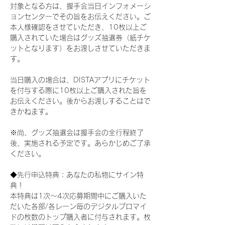
対象となる方は、握手会当日インフォメーシ
ョンセンターでその旨をお伝えください。ご
本人様確認をさせていただき、10枚以上ご
購入されていた場合はグッズ抽選券（紙チケ
ットとなります）をお渡しさせていただきま
す。
当日購入の場合は、DISTAアプリにチケット
を付与する際に10枚以上ご購入された旨を
お伝えください。後からお渡しすることはで
きかねます。
※尚、グッズ抽選会は握手会の全行程終了
後、実施される予定です。あらかじめご了承
ください。
◆先行申込特典：あなたの私物にサイン特
典！
本特典は1次〜4次応募期間中にご購入いた
だいた各部/各レーン毎のデジタルブロマイ
ドの枚数のトップ購入者に付与されます。枚