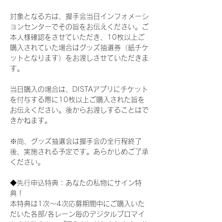
対象となる方は、握手会当日インフォメーシ
ョンセンターでその旨をお伝えください。ご
本人様確認をさせていただき、10枚以上ご
購入されていた場合はグッズ抽選券（紙チケ
ットとなります）をお渡しさせていただきま
す。
当日購入の場合は、DISTAアプリにチケット
を付与する際に10枚以上ご購入された旨を
お伝えください。後からお渡しすることはで
きかねます。
※尚、グッズ抽選会は握手会の全行程終了
後、実施される予定です。あらかじめご了承
ください。
◆先行申込特典：あなたの私物にサイン特
典！
本特典は1次〜4次応募期間中にご購入いた
だいた各部/各レーン毎のデジタルブロマイ