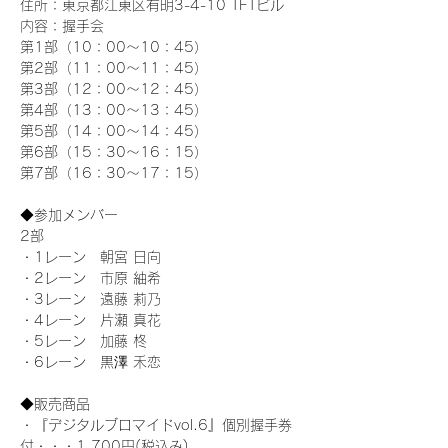
住所：東京都江東区有明3-4-10 TFTビル
内容：握手会
第1部（10：00～10：45） 
第2部（11：00～11：45）
第3部（12：00～12：45）
第4部（13：00～13：45）
第5部（14：00～14：45）
第6部（15：30～16：15）
第7部（16：30～17：15）
◆参加メンバー
2部 
・1レーン　朝宮 日向
・2レーン　市原 紬希
・3レーン　遠藤 莉乃
・4レーン　片瀬 真花
・5レーン　加藤 柊
・6レーン　黒澤 禾恋
◆販売商品
・『デジタルブロマイドvol.6』個別握手券
付・・・1,700円(税込み)