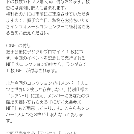
ドの枚数のトップ購入者に付与されます。枚
数には鍵開け購入も含まれます。
権利者の方には事前にご連絡させていただき
ますので、握手会当日、私物をお持ちいただ
きインフォメーションセンターで権利者であ
る旨をお伝えください。
〇NFTの付与
握手会後にデジタルブロマイド 1 枚につ
き、今回のイベントを記念して発行される 
NFT のコレクションの中から、ランダムで 
1 枚 NFT が付与されます。
また今回のコレクションではメンバー1人に
つき世界に3枚しか存在しない、特別仕様の
『レアNFT』に加え、メンバーにあなたの似
顔絵を描いてもらえる『にがおえ会参加
NFT』もご用意しております。こちらもメン
バー1人につき3枚が上限となっておりま
す。
今回発売される『デジタルブロマイド