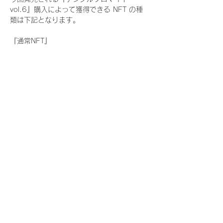
vol.6』購入によって獲得できる NFT の種
類は下記となります。
『通常NFT』
　Rain Tree:17種類のNFT
『レアNFT』(メンバー1人につき3枚上限の
限定NFT)
　Rain Tree:17種類のNFT(メンバー本人に
よる手書きのコメントとサイン入)
『SR NFT』(メンバー1人につき1枚上限の
限定NFT)
　Rain Tree:17種類のNFT(メンバー本人に
よる手書きのコメントとサイン入)
『にがおえ会参加NFT』(メンバー1人につ
き3枚上限の限定NFT)
　Rain Tree:17種類のNFT
※にがおえ会とは？