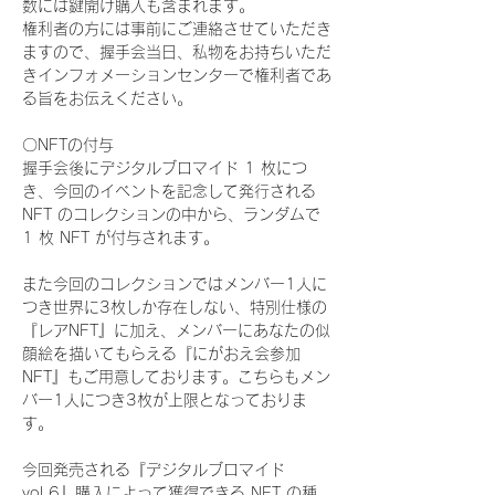
数には鍵開け購入も含まれます。
権利者の方には事前にご連絡させていただき
ますので、握手会当日、私物をお持ちいただ
きインフォメーションセンターで権利者であ
る旨をお伝えください。
〇NFTの付与
握手会後にデジタルブロマイド 1 枚につ
き、今回のイベントを記念して発行される 
NFT のコレクションの中から、ランダムで 
1 枚 NFT が付与されます。
また今回のコレクションではメンバー1人に
つき世界に3枚しか存在しない、特別仕様の
『レアNFT』に加え、メンバーにあなたの似
顔絵を描いてもらえる『にがおえ会参加
NFT』もご用意しております。こちらもメン
バー1人につき3枚が上限となっておりま
す。
今回発売される『デジタルブロマイド
vol.6』購入によって獲得できる NFT の種