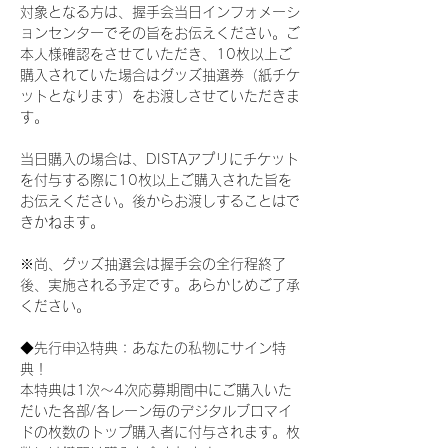
対象となる方は、握手会当日インフォメーシ
ョンセンターでその旨をお伝えください。ご
本人様確認をさせていただき、10枚以上ご
購入されていた場合はグッズ抽選券（紙チケ
ットとなります）をお渡しさせていただきま
す。
当日購入の場合は、DISTAアプリにチケット
を付与する際に10枚以上ご購入された旨を
お伝えください。後からお渡しすることはで
きかねます。
※尚、グッズ抽選会は握手会の全行程終了
後、実施される予定です。あらかじめご了承
ください。
◆先行申込特典：あなたの私物にサイン特
典！
本特典は1次〜4次応募期間中にご購入いた
だいた各部/各レーン毎のデジタルブロマイ
ドの枚数のトップ購入者に付与されます。枚