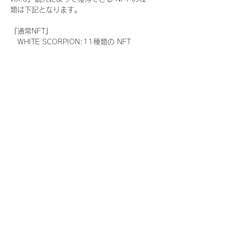
類は下記となります。
『通常NFT』
　WHITE SCORPION:11種類の NFT
『レアNFT』(メンバー1人につき3枚上限の
限定NFT)
　WHITE SCORPION:11種類の NFT(メン
バー本人による手書きのコメントとサイン
入)
『SR NFT』(メンバー1人につき1枚上限の
限定NFT)
　WHITE SCORPION:11種類の NFT(メン
バー本人による手書きのコメントとサイン
入)
『にがおえ会参加NFT』(メンバー1人につ
き3枚上限の限定NFT)
　WHITE SCORPION:11種類の NFT