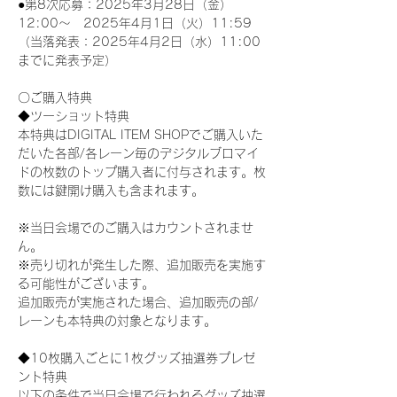
●第8次応募：2025年3月28日（金）
12:00～　2025年4月1日（火）11:59
（当落発表：2025年4月2日（水）11:00
までに発表予定）
〇ご購入特典
◆ツーショット特典
本特典はDIGITAL ITEM SHOPでご購入いた
だいた各部/各レーン毎のデジタルブロマイ
ドの枚数のトップ購入者に付与されます。枚
数には鍵開け購入も含まれます。
※当日会場でのご購入はカウントされませ
ん。
※売り切れが発生した際、追加販売を実施す
る可能性がございます。
追加販売が実施された場合、追加販売の部/
レーンも本特典の対象となります。
◆10枚購入ごとに1枚グッズ抽選券プレゼ
ント特典
以下の条件で当日会場で行われるグッズ抽選