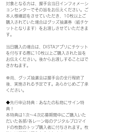
対象となる方は、握手会当日インフォメーシ
ョンセンターでその旨をお伝えください。ご
本人様確認をさせていただき、10枚以上ご
購入されていた場合はグッズ抽選券（紙チケ
ットとなります）をお渡しさせていただきま
す。
当日購入の場合は、DISTAアプリにチケット
を付与する際に10枚以上ご購入された旨を
お伝えください。後からお渡しすることはで
きかねます。
※尚、グッズ抽選会は握手会の全行程終了
後、実施される予定です。あらかじめご了承
ください。
◆先行申込特典：あなたの私物にサイン特
典！
本特典は1次〜4次応募期間中にご購入いた
だいた各部/各レーン毎のデジタルブロマイ
ドの枚数のトップ購入者に付与されます。枚