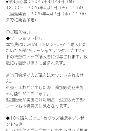
●第8次応募：2025年3月28日（金）
12:00～　2025年4月1日（火）11:59
（当落発表：2025年4月2日（水）11:00
までに発表予定）
〇ご購入特典
◆ツーショット特典
本特典はDIGITAL ITEM SHOPでご購入いた
だいた各部/各レーン毎のデジタルブロマイ
ドの枚数のトップ購入者に付与されます。枚
数には鍵開け購入も含まれます。
※当日会場でのご購入はカウントされませ
ん。
※売り切れが発生した際、追加販売を実施す
る可能性がございます。
追加販売が実施された場合、追加販売の部/
レーンも本特典の対象となります。
◆10枚購入ごとに1枚グッズ抽選券プレゼ
ント特典
以下の条件で当日会場で行われるグッズ抽選