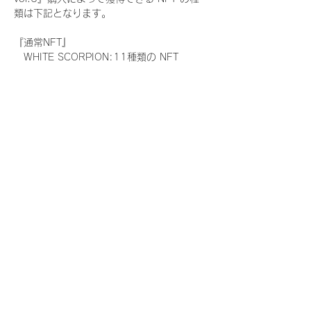
類は下記となります。
『通常NFT』
　WHITE SCORPION:11種類の NFT
『レアNFT』(メンバー1人につき3枚上限の
限定NFT)
　WHITE SCORPION:11種類の NFT(メン
バー本人による手書きのコメントとサイン
入)
『SR NFT』(メンバー1人につき1枚上限の
限定NFT)
　WHITE SCORPION:11種類の NFT(メン
バー本人による手書きのコメントとサイン
入)
『にがおえ会参加NFT』(メンバー1人につ
き3枚上限の限定NFT)
　WHITE SCORPION:11種類の NFT