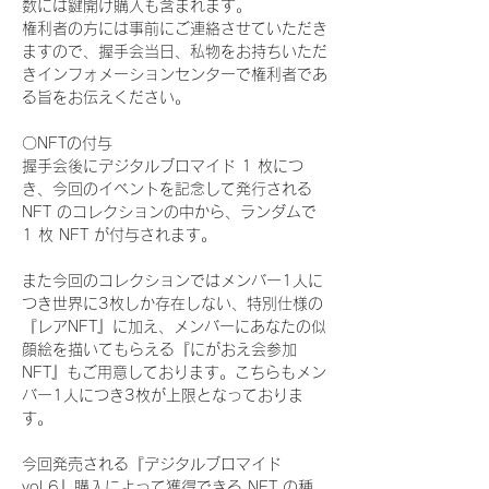
数には鍵開け購入も含まれます。
権利者の方には事前にご連絡させていただき
ますので、握手会当日、私物をお持ちいただ
きインフォメーションセンターで権利者であ
る旨をお伝えください。
〇NFTの付与
握手会後にデジタルブロマイド 1 枚につ
き、今回のイベントを記念して発行される 
NFT のコレクションの中から、ランダムで 
1 枚 NFT が付与されます。
また今回のコレクションではメンバー1人に
つき世界に3枚しか存在しない、特別仕様の
『レアNFT』に加え、メンバーにあなたの似
顔絵を描いてもらえる『にがおえ会参加
NFT』もご用意しております。こちらもメン
バー1人につき3枚が上限となっておりま
す。
今回発売される『デジタルブロマイド
vol.6』購入によって獲得できる NFT の種