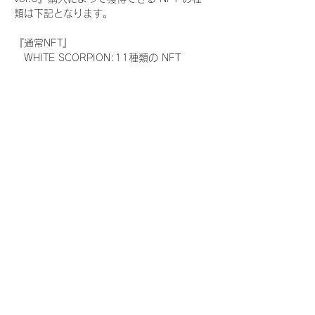
類は下記となります。
『通常NFT』
　WHITE SCORPION:11種類の NFT
『レアNFT』(メンバー1人につき3枚上限の
限定NFT)
　WHITE SCORPION:11種類の NFT(メン
バー本人による手書きのコメントとサイン
入)
『SR NFT』(メンバー1人につき1枚上限の
限定NFT)
　WHITE SCORPION:11種類の NFT(メン
バー本人による手書きのコメントとサイン
入)
『にがおえ会参加NFT』(メンバー1人につ
き3枚上限の限定NFT)
　WHITE SCORPION:11種類の NFT