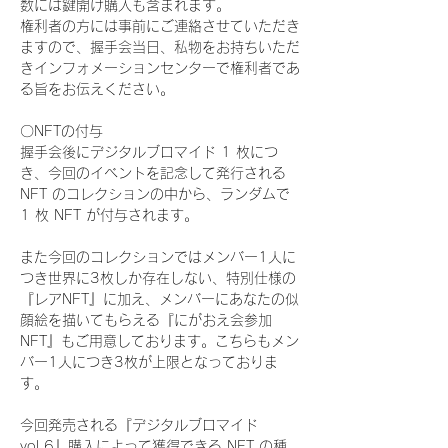
数には鍵開け購入も含まれます。
権利者の方には事前にご連絡させていただき
ますので、握手会当日、私物をお持ちいただ
きインフォメーションセンターで権利者であ
る旨をお伝えください。
〇NFTの付与
握手会後にデジタルブロマイド 1 枚につ
き、今回のイベントを記念して発行される 
NFT のコレクションの中から、ランダムで 
1 枚 NFT が付与されます。
また今回のコレクションではメンバー1人に
つき世界に3枚しか存在しない、特別仕様の
『レアNFT』に加え、メンバーにあなたの似
顔絵を描いてもらえる『にがおえ会参加
NFT』もご用意しております。こちらもメン
バー1人につき3枚が上限となっておりま
す。
今回発売される『デジタルブロマイド
vol.6』購入によって獲得できる NFT の種