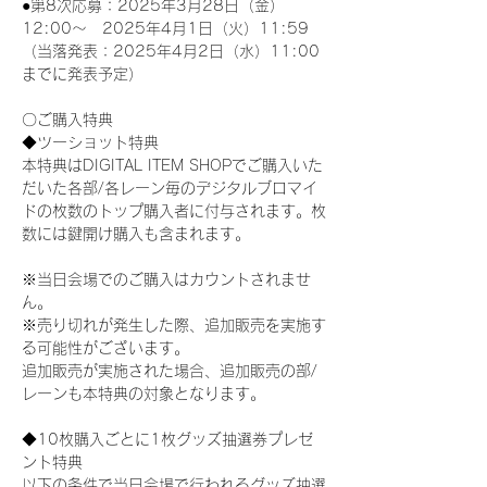
●第8次応募：2025年3月28日（金）
12:00～　2025年4月1日（火）11:59
（当落発表：2025年4月2日（水）11:00
までに発表予定）
〇ご購入特典
◆ツーショット特典
本特典はDIGITAL ITEM SHOPでご購入いた
だいた各部/各レーン毎のデジタルブロマイ
ドの枚数のトップ購入者に付与されます。枚
数には鍵開け購入も含まれます。
※当日会場でのご購入はカウントされませ
ん。
※売り切れが発生した際、追加販売を実施す
る可能性がございます。
追加販売が実施された場合、追加販売の部/
レーンも本特典の対象となります。
◆10枚購入ごとに1枚グッズ抽選券プレゼ
ント特典
以下の条件で当日会場で行われるグッズ抽選