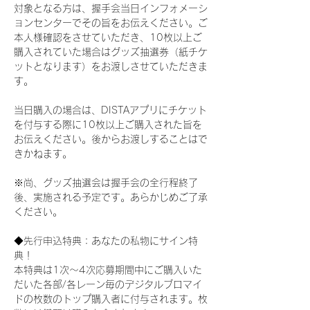
対象となる方は、握手会当日インフォメーシ
ョンセンターでその旨をお伝えください。ご
本人様確認をさせていただき、10枚以上ご
購入されていた場合はグッズ抽選券（紙チケ
ットとなります）をお渡しさせていただきま
す。
当日購入の場合は、DISTAアプリにチケット
を付与する際に10枚以上ご購入された旨を
お伝えください。後からお渡しすることはで
きかねます。
※尚、グッズ抽選会は握手会の全行程終了
後、実施される予定です。あらかじめご了承
ください。
◆先行申込特典：あなたの私物にサイン特
典！
本特典は1次〜4次応募期間中にご購入いた
だいた各部/各レーン毎のデジタルブロマイ
ドの枚数のトップ購入者に付与されます。枚