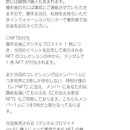
数には鍵開け購入も含まれます。
権利者の方には事前にご連絡させていただき
ますので、握手会当日、私物をお持ちいただ
きインフォメーションセンターで権利者であ
る旨をお伝えください。
〇NFTの付与
握手会後にデジタルブロマイド 1 枚につ
き、今回のイベントを記念して発行される 
NFT のコレクションの中から、ランダムで 
1 枚 NFT が付与されます。
また今回のコレクションではメンバー1人に
つき世界に3枚しか存在しない、特別仕様の
『レアNFT』に加え、メンバーにあなたの似
顔絵を描いてもらえる『にがおえ会参加
NFT』もご用意しております。こちらもメン
バー1人につき3枚が上限となっておりま
す。
今回発売される『デジタルブロマイド
vol.6』購入によって獲得できる NFT の種