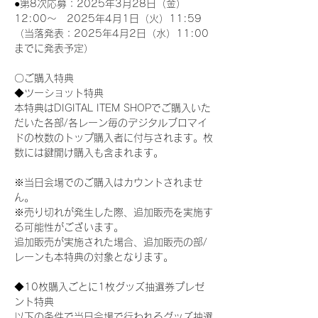
●第8次応募：2025年3月28日（金）
12:00～　2025年4月1日（火）11:59
（当落発表：2025年4月2日（水）11:00
までに発表予定）
〇ご購入特典
◆ツーショット特典
本特典はDIGITAL ITEM SHOPでご購入いた
だいた各部/各レーン毎のデジタルブロマイ
ドの枚数のトップ購入者に付与されます。枚
数には鍵開け購入も含まれます。
※当日会場でのご購入はカウントされませ
ん。
※売り切れが発生した際、追加販売を実施す
る可能性がございます。
追加販売が実施された場合、追加販売の部/
レーンも本特典の対象となります。
◆10枚購入ごとに1枚グッズ抽選券プレゼ
ント特典
以下の条件で当日会場で行われるグッズ抽選