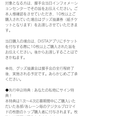
対象となる方は、握手会当日インフォメーシ
ョンセンターでその旨をお伝えください。ご
本人様確認をさせていただき、10枚以上ご
購入されていた場合はグッズ抽選券（紙チケ
ットとなります）をお渡しさせていただきま
す。
当日購入の場合は、DISTAアプリにチケット
を付与する際に10枚以上ご購入された旨を
お伝えください。後からお渡しすることはで
きかねます。
※尚、グッズ抽選会は握手会の全行程終了
後、実施される予定です。あらかじめご了承
ください。
◆先行申込特典：あなたの私物にサイン特
典！
本特典は1次〜4次応募期間中にご購入いた
だいた各部/各レーン毎のデジタルブロマイ
ドの枚数のトップ購入者に付与されます。枚