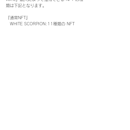
類は下記となります。
『通常NFT』
　WHITE SCORPION:11種類の NFT
『レアNFT』(メンバー1人につき3枚上限の
限定NFT)
　WHITE SCORPION:11種類の NFT(メン
バー本人による手書きのコメントとサイン
入)
『SR NFT』(メンバー1人につき1枚上限の
限定NFT)
　WHITE SCORPION:11種類の NFT(メン
バー本人による手書きのコメントとサイン
入)
『にがおえ会参加NFT』(メンバー1人につ
き3枚上限の限定NFT)
　WHITE SCORPION:11種類の NFT