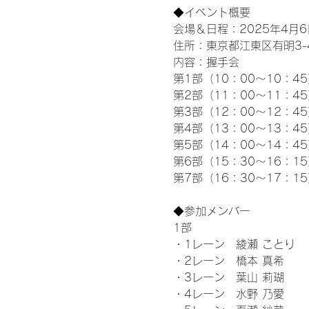
◆イベント概要 
会場＆日程：2025年4月6
住所：東京都江東区有明3-4-
内容：握手会
第1部（10：00～10：45
第2部（11：00～11：4
第3部（12：00～12：4
第4部（13：00～13：4
第5部（14：00～14：4
第6部（15：30～16：1
第7部（16：30～17：1
◆参加メンバー
1部 
・1レーン　綾瀬 ことり
・2レーン　橋本 真希
・3レーン　葉山 莉瑚
・4レーン　水野 乃愛