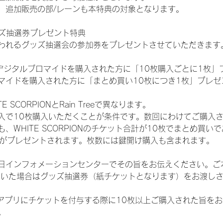
、追加販売の部/レーンも本特典の対象となります。
ッズ抽選券プレゼント特典
われるグッズ抽選会の参加券をプレゼントさせていただきます
SHOPでデジタルブロマイドを購入された方に「10枚購入ごとに1枚
マイドを購入された方に「まとめ買い10枚につき1枚」プレゼ
SCORPIONとRain Treeで異なります。
入で10枚購入いただくことが条件です。数回にわけてご購入
WHITE SCORPIONのチケット合計が10枚でまとめ買いであ
選券がプレゼントされます。枚数には鍵開け購入も含まれます。
日インフォメーションセンターでその旨をお伝えください。ご
ていた場合はグッズ抽選券（紙チケットとなります）をお渡し
TAアプリにチケットを付与する際に10枚以上ご購入された旨を
。