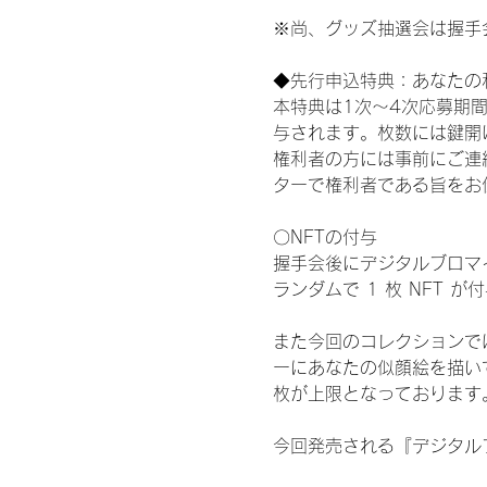
※尚、グッズ抽選会は握手
◆先行申込特典：あなたの
本特典は1次〜4次応募期
与されます。枚数には鍵開
権利者の方には事前にご連
ターで権利者である旨をお
〇NFTの付与
握手会後にデジタルブロマイ
ランダムで 1 枚 NFT 
また今回のコレクションで
ーにあなたの似顔絵を描い
枚が上限となっております
今回発売される『デジタルブ