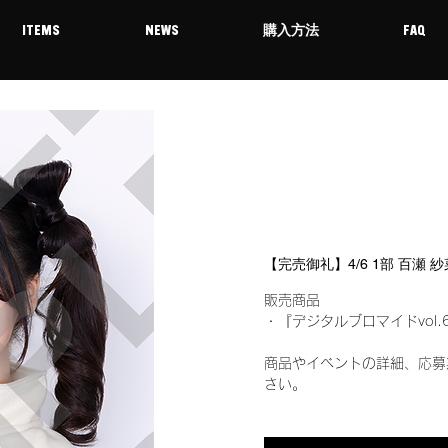
ITEMS
NEWS
購入方法
FAQ
【完売御礼】4/6 1部 百瀬
販売商品
・『デジタルブロマイドvol.
商品やイベントの詳細、応募
さい。