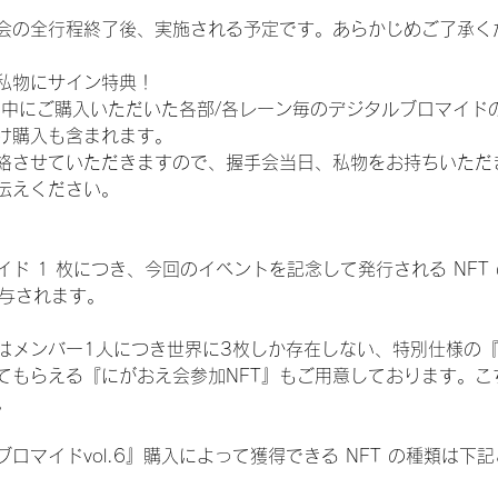
会の全行程終了後、実施される予定です。あらかじめご了承く
私物にサイン特典！
間中にご購入いただいた各部/各レーン毎のデジタルブロマイド
け購入も含まれます。
絡させていただきますので、握手会当日、私物をお持ちいただ
伝えください。
ド 1 枚につき、今回のイベントを記念して発行される NFT
が付与されます。
はメンバー1人につき世界に3枚しか存在しない、特別仕様の『
てもらえる『にがおえ会参加NFT』もご用意しております。こ
。
ロマイドvol.6』購入によって獲得できる NFT の種類は下