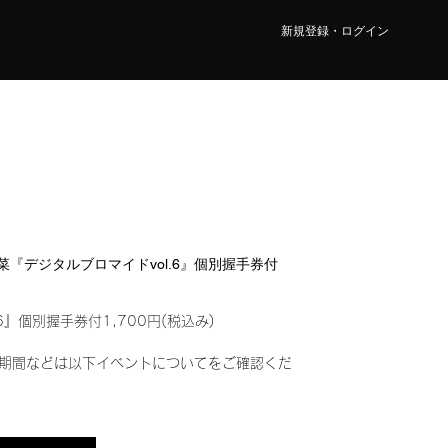
新規登録・ログイン
 紗菜『デジタルブロマイドvol.6』個別握手券付
6』個別握手券付1,700円(税込み)
期間などは以下イベントについてをご確認くだ