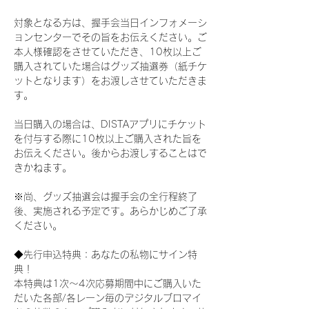
対象となる方は、握手会当日インフォメーシ
ョンセンターでその旨をお伝えください。ご
本人様確認をさせていただき、10枚以上ご
購入されていた場合はグッズ抽選券（紙チケ
ットとなります）をお渡しさせていただきま
す。
当日購入の場合は、DISTAアプリにチケット
を付与する際に10枚以上ご購入された旨を
お伝えください。後からお渡しすることはで
きかねます。
※尚、グッズ抽選会は握手会の全行程終了
後、実施される予定です。あらかじめご了承
ください。
◆先行申込特典：あなたの私物にサイン特
典！
本特典は1次〜4次応募期間中にご購入いた
だいた各部/各レーン毎のデジタルブロマイ