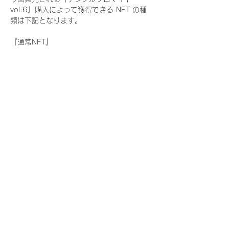
vol.6』購入によって獲得できる NFT の種
類は下記となります。
『通常NFT』
　Rain Tree:17種類のNFT
『レアNFT』(メンバー1人につき3枚上限の
限定NFT)
　Rain Tree:17種類のNFT(メンバー本人に
よる手書きのコメントとサイン入)
『SR NFT』(メンバー1人につき1枚上限の
限定NFT)
　Rain Tree:17種類のNFT(メンバー本人に
よる手書きのコメントとサイン入)
『にがおえ会参加NFT』(メンバー1人につ
き3枚上限の限定NFT)
　Rain Tree:17種類のNFT
※にがおえ会とは？