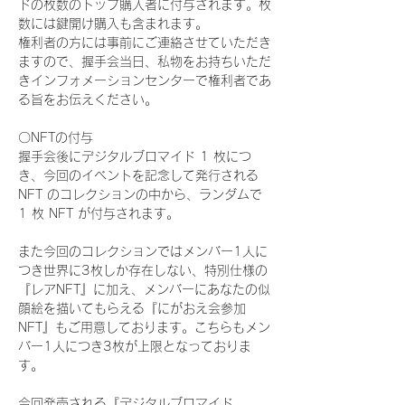
ドの枚数のトップ購入者に付与されます。枚
数には鍵開け購入も含まれます。
権利者の方には事前にご連絡させていただき
ますので、握手会当日、私物をお持ちいただ
きインフォメーションセンターで権利者であ
る旨をお伝えください。
〇NFTの付与
握手会後にデジタルブロマイド 1 枚につ
き、今回のイベントを記念して発行される 
NFT のコレクションの中から、ランダムで 
1 枚 NFT が付与されます。
また今回のコレクションではメンバー1人に
つき世界に3枚しか存在しない、特別仕様の
『レアNFT』に加え、メンバーにあなたの似
顔絵を描いてもらえる『にがおえ会参加
NFT』もご用意しております。こちらもメン
バー1人につき3枚が上限となっておりま
す。
今回発売される『デジタルブロマイド