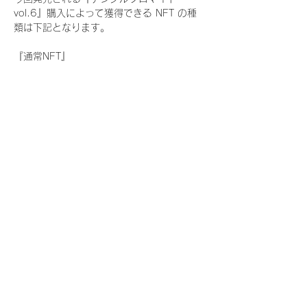
vol.6』購入によって獲得できる NFT の種
類は下記となります。
『通常NFT』
　Rain Tree:17種類のNFT
『レアNFT』(メンバー1人につき3枚上限の
限定NFT)
　Rain Tree:17種類のNFT(メンバー本人に
よる手書きのコメントとサイン入)
『SR NFT』(メンバー1人につき1枚上限の
限定NFT)
　Rain Tree:17種類のNFT(メンバー本人に
よる手書きのコメントとサイン入)
『にがおえ会参加NFT』(メンバー1人につ
き3枚上限の限定NFT)
　Rain Tree:17種類のNFT
※にがおえ会とは？