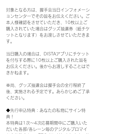
対象となる方は、握手会当日インフォメーシ
ョンセンターでその旨をお伝えください。ご
本人様確認をさせていただき、10枚以上ご
購入されていた場合はグッズ抽選券（紙チケ
ットとなります）をお渡しさせていただきま
す。
当日購入の場合は、DISTAアプリにチケット
を付与する際に10枚以上ご購入された旨を
お伝えください。後からお渡しすることはで
きかねます。
※尚、グッズ抽選会は握手会の全行程終了
後、実施される予定です。あらかじめご了承
ください。
◆先行申込特典：あなたの私物にサイン特
典！
本特典は1次〜4次応募期間中にご購入いた
だいた各部/各レーン毎のデジタルブロマイ