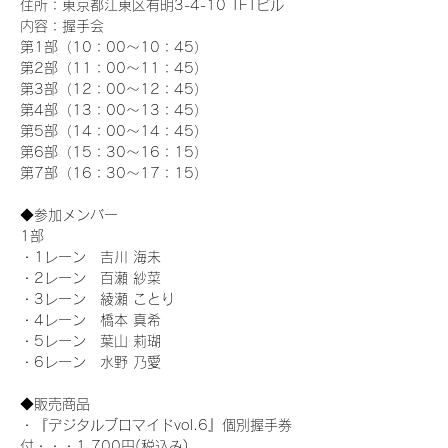
住所：東京都江東区有明3-4-10 TFTビル
内容：握手会
第1部（10：00～10：45） 
第2部（11：00～11：45）
第3部（12：00～12：45）
第4部（13：00～13：45）
第5部（14：00～14：45）
第6部（15：30～16：15）
第7部（16：30～17：15）
◆参加メンバー
1部 
・1レーン　吉川 海未
・2レーン　百瀬 紗菜
・3レーン　綾瀬 ことり
・4レーン　橋本 真希
・5レーン　葉山 莉瑚
・6レーン　水野 乃愛
◆販売商品
・『デジタルブロマイドvol.6』個別握手券
付・・・1,700円(税込み)