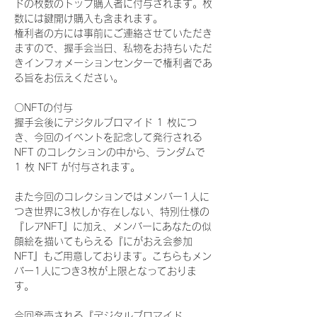
ドの枚数のトップ購入者に付与されます。枚
数には鍵開け購入も含まれます。
権利者の方には事前にご連絡させていただき
ますので、握手会当日、私物をお持ちいただ
きインフォメーションセンターで権利者であ
る旨をお伝えください。
〇NFTの付与
握手会後にデジタルブロマイド 1 枚につ
き、今回のイベントを記念して発行される 
NFT のコレクションの中から、ランダムで 
1 枚 NFT が付与されます。
また今回のコレクションではメンバー1人に
つき世界に3枚しか存在しない、特別仕様の
『レアNFT』に加え、メンバーにあなたの似
顔絵を描いてもらえる『にがおえ会参加
NFT』もご用意しております。こちらもメン
バー1人につき3枚が上限となっておりま
す。
今回発売される『デジタルブロマイド