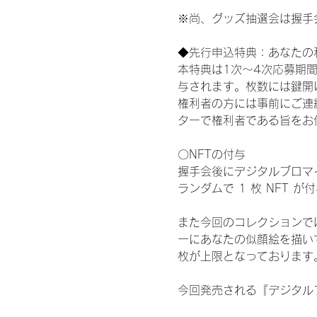
※尚、グッズ抽選会は握手
◆先行申込特典：あなたの
本特典は1次〜4次応募期
与されます。枚数には鍵開
権利者の方には事前にご連
ターで権利者である旨をお
〇NFTの付与
握手会後にデジタルブロマイ
ランダムで 1 枚 NFT 
また今回のコレクションで
ーにあなたの似顔絵を描い
枚が上限となっております
今回発売される『デジタルブ