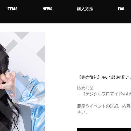
ITEMS
NEWS
購入方法
FAQ
【完売御礼】4/6 1部 綾瀬
販売商品
・『デジタルブロマイドvol.
商品やイベントの詳細、応募
さい。