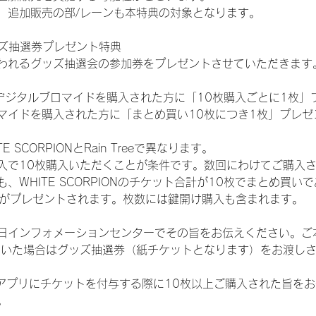
、追加販売の部/レーンも本特典の対象となります。
ッズ抽選券プレゼント特典
われるグッズ抽選会の参加券をプレゼントさせていただきます
SHOPでデジタルブロマイドを購入された方に「10枚購入ごとに1枚
マイドを購入された方に「まとめ買い10枚につき1枚」プレゼ
SCORPIONとRain Treeで異なります。
入で10枚購入いただくことが条件です。数回にわけてご購入
WHITE SCORPIONのチケット合計が10枚でまとめ買いであ
選券がプレゼントされます。枚数には鍵開け購入も含まれます。
日インフォメーションセンターでその旨をお伝えください。ご
ていた場合はグッズ抽選券（紙チケットとなります）をお渡し
TAアプリにチケットを付与する際に10枚以上ご購入された旨を
。