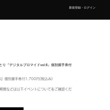
新規登録・ログイン
 ことり『デジタルブロマイドvol.6』個別握手券付
6』個別握手券付1,700円(税込み)
期間などは以下イベントについてをご確認くだ