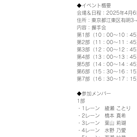
◆イベント概要 
会場＆日程：2025年4月6
住所：東京都江東区有明3-4-
内容：握手会
第1部（10：00～10：45
第2部（11：00～11：4
第3部（12：00～12：4
第4部（13：00～13：4
第5部（14：00～14：4
第6部（15：30～16：1
第7部（16：30～17：1
◆参加メンバー
1部 
・1レーン　綾瀬 ことり
・2レーン　橋本 真希
・3レーン　葉山 莉瑚
・4レーン　水野 乃愛