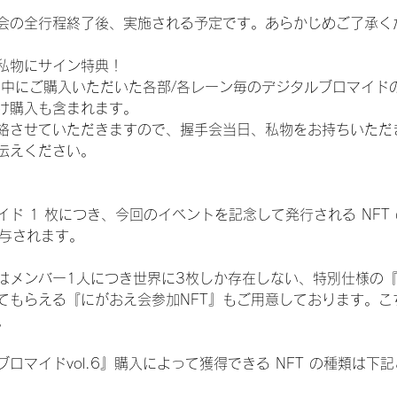
会の全行程終了後、実施される予定です。あらかじめご了承く
私物にサイン特典！
間中にご購入いただいた各部/各レーン毎のデジタルブロマイド
け購入も含まれます。
絡させていただきますので、握手会当日、私物をお持ちいただ
伝えください。
ド 1 枚につき、今回のイベントを記念して発行される NFT
が付与されます。
はメンバー1人につき世界に3枚しか存在しない、特別仕様の『
てもらえる『にがおえ会参加NFT』もご用意しております。こ
。
ロマイドvol.6』購入によって獲得できる NFT の種類は下