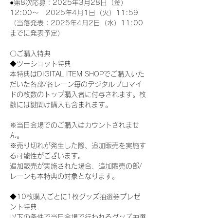
●第8次応募：2025年3月28日（金）
12:00～　2025年4月1日（火）11:59
（当落発表：2025年4月2日（水）11:00
までに発表予定）
〇ご購入特典
◆ツーショット特典
本特典はDIGITAL ITEM SHOPでご購入いた
だいた各部/各レーン毎のデジタルブロマイ
ドの枚数のトップ購入者に付与されます。枚
数には鍵開け購入も含まれます。
※当日会場でのご購入はカウントされませ
ん。
※売り切れが発生した際、追加販売を実施す
る可能性がございます。
追加販売が実施された場合、追加販売の部/
レーンも本特典の対象となります。
◆10枚購入ごとに1枚グッズ抽選券プレゼ
ント特典
以下の条件で当日会場で行われるグッズ抽選