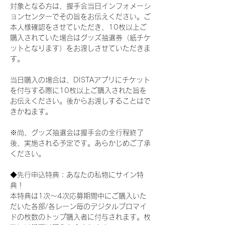
対象となる方は、握手会当日インフォメーシ
ョンセンターでその旨をお伝えください。ご
本人様確認をさせていただき、10枚以上ご
購入されていた場合はグッズ抽選券（紙チケ
ットとなります）をお渡しさせていただきま
す。
当日購入の場合は、DISTAアプリにチケット
を付与する際に10枚以上ご購入された旨を
お伝えください。後からお渡しすることはで
きかねます。
※尚、グッズ抽選会は握手会の全行程終了
後、実施される予定です。あらかじめご了承
ください。
◆先行申込特典：あなたの私物にサイン特
典！
本特典は1次〜4次応募期間中にご購入いた
だいた各部/各レーン毎のデジタルブロマイ
ドの枚数のトップ購入者に付与されます。枚