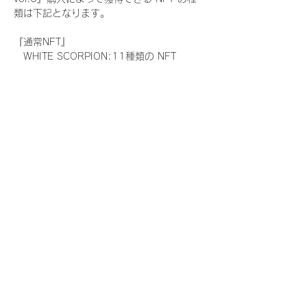
類は下記となります。
『通常NFT』
　WHITE SCORPION:11種類の NFT
『レアNFT』(メンバー1人につき3枚上限の
限定NFT)
　WHITE SCORPION:11種類の NFT(メン
バー本人による手書きのコメントとサイン
入)
『SR NFT』(メンバー1人につき1枚上限の
限定NFT)
　WHITE SCORPION:11種類の NFT(メン
バー本人による手書きのコメントとサイン
入)
『にがおえ会参加NFT』(メンバー1人につ
き3枚上限の限定NFT)
　WHITE SCORPION:11種類の NFT