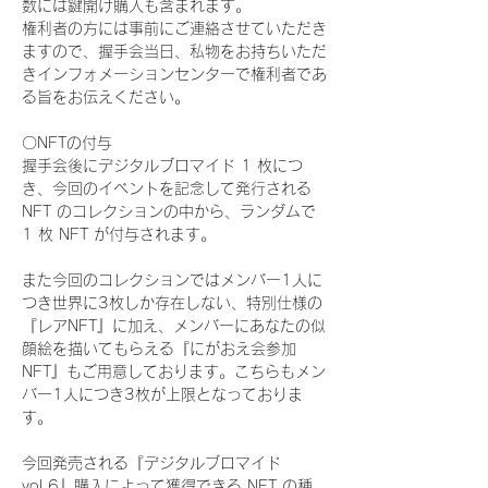
数には鍵開け購入も含まれます。
権利者の方には事前にご連絡させていただき
ますので、握手会当日、私物をお持ちいただ
きインフォメーションセンターで権利者であ
る旨をお伝えください。
〇NFTの付与
握手会後にデジタルブロマイド 1 枚につ
き、今回のイベントを記念して発行される 
NFT のコレクションの中から、ランダムで 
1 枚 NFT が付与されます。
また今回のコレクションではメンバー1人に
つき世界に3枚しか存在しない、特別仕様の
『レアNFT』に加え、メンバーにあなたの似
顔絵を描いてもらえる『にがおえ会参加
NFT』もご用意しております。こちらもメン
バー1人につき3枚が上限となっておりま
す。
今回発売される『デジタルブロマイド
vol.6』購入によって獲得できる NFT の種