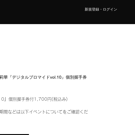
新規登録・ログイン
藤 莉華『デジタルブロマイドvol.10』個別握手券
10』個別握手券付1,700円(税込み)
期間などは以下イベントについてをご確認くだ