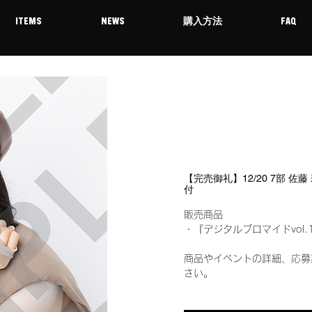
ITEMS
NEWS
購入方法
FAQ
【完売御礼】12/20 7部 佐
付
販売商品
・『デジタルブロマイドvol.
商品やイベントの詳細、応募
さい。