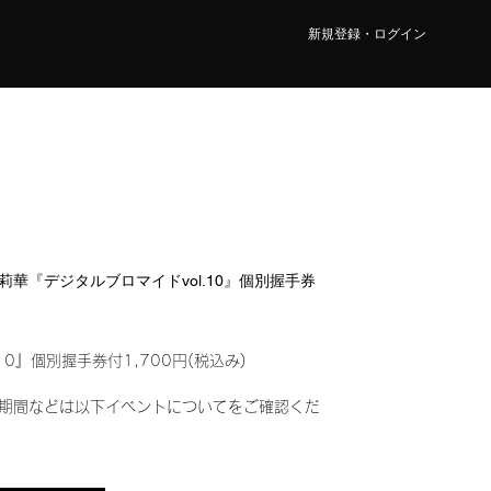
新規登録・ログイン
藤 莉華『デジタルブロマイドvol.10』個別握手券
10』個別握手券付1,700円(税込み)
期間などは以下イベントについてをご確認くだ