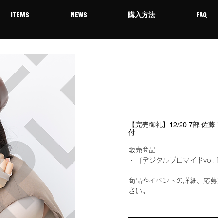
ITEMS
NEWS
購入方法
FAQ
【完売御礼】12/20 7部 佐
付
販売商品
・『デジタルブロマイドvol.
商品やイベントの詳細、応募
さい。