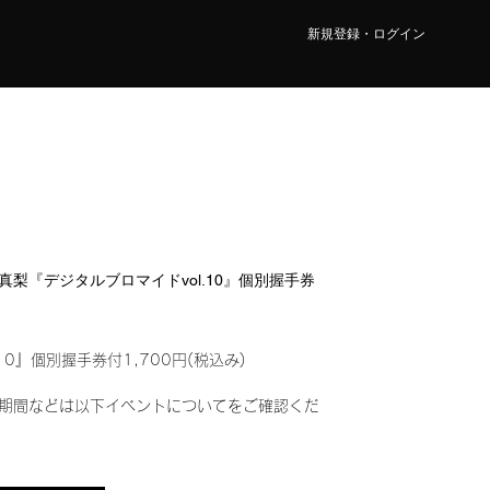
新規登録・ログイン
瀬 真梨『デジタルブロマイドvol.10』個別握手券
10』個別握手券付1,700円(税込み)
期間などは以下イベントについてをご確認くだ