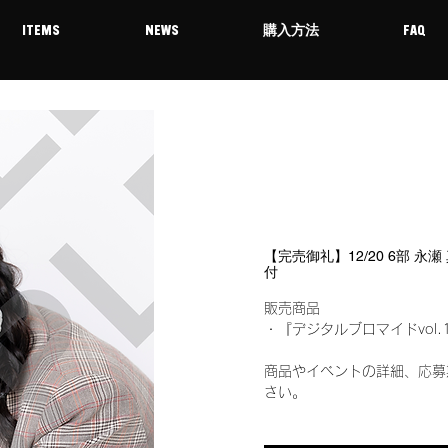
ITEMS
NEWS
購入方法
FAQ
【完売御礼】12/20 6部 永
付
販売商品
・『デジタルブロマイドvol.
商品やイベントの詳細、応募
さい。