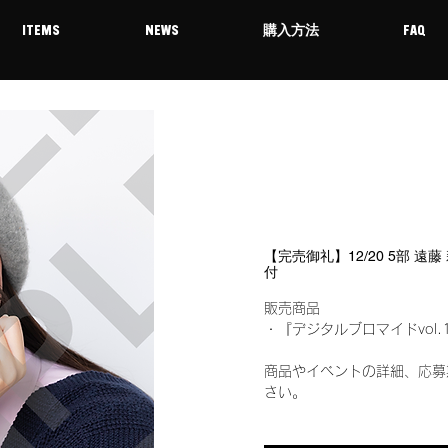
ITEMS
NEWS
購入方法
FAQ
【完売御礼】12/20 5部 遠
付
販売商品
・『デジタルブロマイドvol.
商品やイベントの詳細、応募
さい。