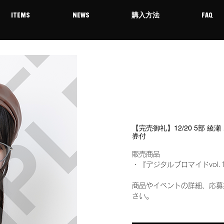
ITEMS
NEWS
購入方法
FAQ
【完売御礼】12/20 5部 綾
券付
販売商品
・『デジタルブロマイドvol.
商品やイベントの詳細、応募
さい。