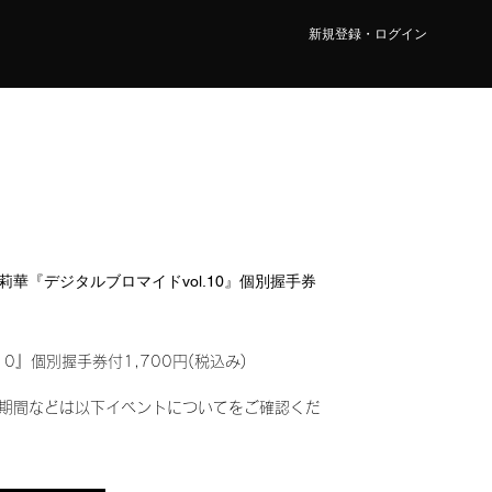
新規登録・ログイン
藤 莉華『デジタルブロマイドvol.10』個別握手券
10』個別握手券付1,700円(税込み)
期間などは以下イベントについてをご確認くだ