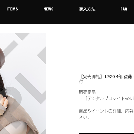
ITEMS
NEWS
購入方法
FAQ
【完売御礼】12/20 4部 佐
付
販売商品
・『デジタルブロマイドvol.
商品やイベントの詳細、応募
さい。