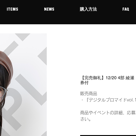
ITEMS
NEWS
購入方法
FAQ
【完売御礼】12/20 4部 綾
券付
販売商品
・『デジタルブロマイドvol.
商品やイベントの詳細、応募
さい。