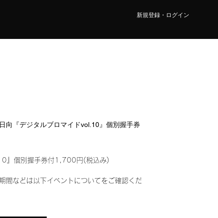
新規登録・ログイン
宮 日向『デジタルブロマイドvol.10』個別握手券
10』個別握手券付1,700円(税込み)
期間などは以下イベントについてをご確認くだ