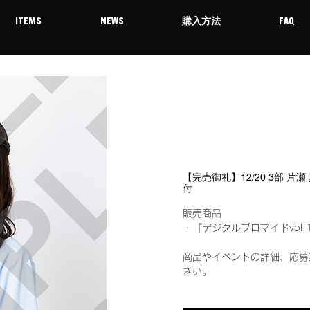
ITEMS
NEWS
購入方法
FAQ
【完売御礼】12/20 3部 片
付
販売商品
・『デジタルブロマイドvol.
商品やイベントの詳細、応募
さい。