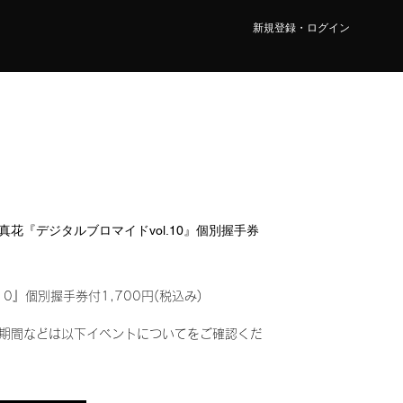
新規登録・ログイン
瀬 真花『デジタルブロマイドvol.10』個別握手券
10』個別握手券付1,700円(税込み)
期間などは以下イベントについてをご確認くだ