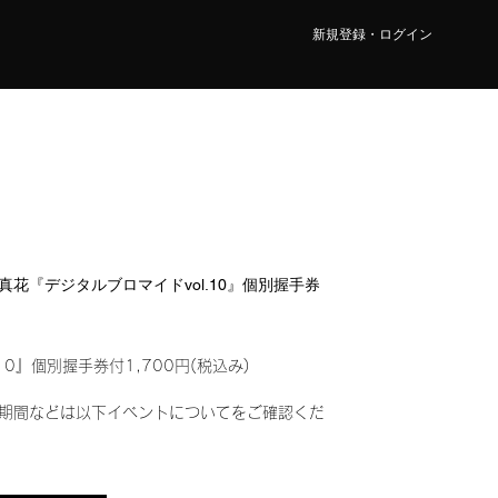
新規登録・ログイン
瀬 真花『デジタルブロマイドvol.10』個別握手券
10』個別握手券付1,700円(税込み)
期間などは以下イベントについてをご確認くだ