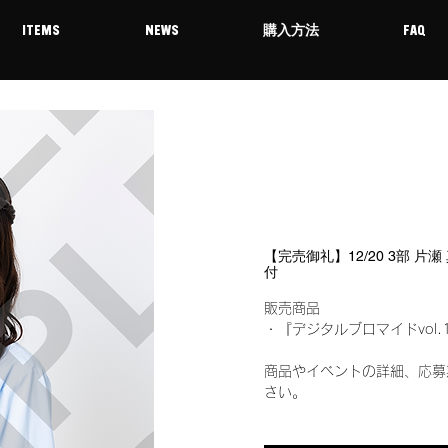
ITEMS
NEWS
購入方法
FAQ
【完売御礼】12/20 3部 片
付
販売商品
・『デジタルブロマイドvol.
商品やイベントの詳細、応募
さい。