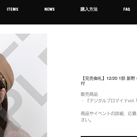
ITEMS
NEWS
購入方法
FAQ
【完売御礼】12/20 1部 新
付
販売商品
・『デジタルブロマイドvol.
商品やイベントの詳細、応募
さい。