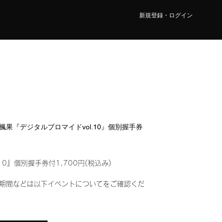
新規登録・ログイン
野 楓果『デジタルブロマイドvol.10』個別握手券
10』個別握手券付1,700円(税込み)
期間などは以下イベントについてをご確認くだ