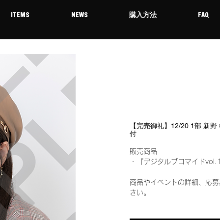
ITEMS
NEWS
購入方法
FAQ
【完売御礼】12/20 1部 新
付
販売商品
・『デジタルブロマイドvol.
商品やイベントの詳細、応募
さい。