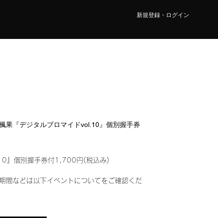
新規登録・ログイン
野 楓果『デジタルブロマイドvol.10』個別握手券
10』個別握手券付1,700円(税込み)
期間などは以下イベントについてをご確認くだ