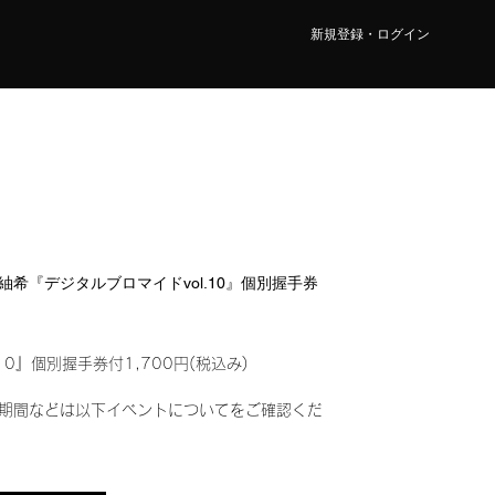
新規登録・ログイン
原 紬希『デジタルブロマイドvol.10』個別握手券
10』個別握手券付1,700円(税込み)
期間などは以下イベントについてをご確認くだ