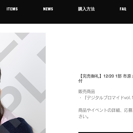
ITEMS
NEWS
購入方法
FAQ
【完売御礼】12/20 1部 市
付
販売商品
・『デジタルブロマイドvol.
商品やイベントの詳細、応募
さい。