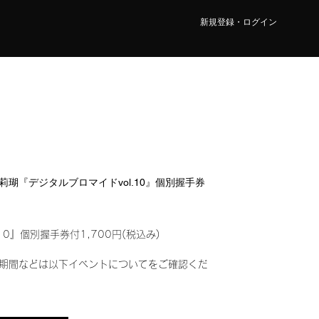
新規登録・ログイン
山 莉瑚『デジタルブロマイドvol.10』個別握手券
10』個別握手券付1,700円(税込み)
期間などは以下イベントについてをご確認くだ