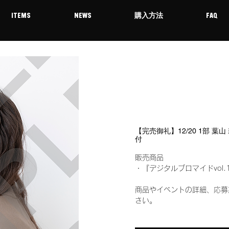
ITEMS
NEWS
購入方法
FAQ
【完売御礼】12/20 1部 葉
付
販売商品
・『デジタルブロマイドvol.
商品やイベントの詳細、応募
さい。