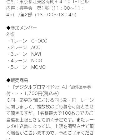
住所：東京都江東区有明3-4-10 TFTビル
内容：握手会　第1部（11：00～11：
45） /第2部（13：00～13：45）
◆参加メンバー
2部 
・1レーン　CHOCO
・2レーン　ACO
・3レーン　NAVI
・4レーン　NICO
・5レーン　MOMO
◆販売商品
・『デジタルブロマイドvol.4』個別握手券
付・・・1,700円(税込み)
※同一応募期間における同じ部・同一レーン
に関しまして、複数枚のご応募を可能とさせ
て頂きますが、1名様最大で100枚までのご
当選を上限とさせて頂く予定です。またレー
ンの申込数によっては、上限を調整させて頂
く場合がございますので、予めご了承くださ
い。