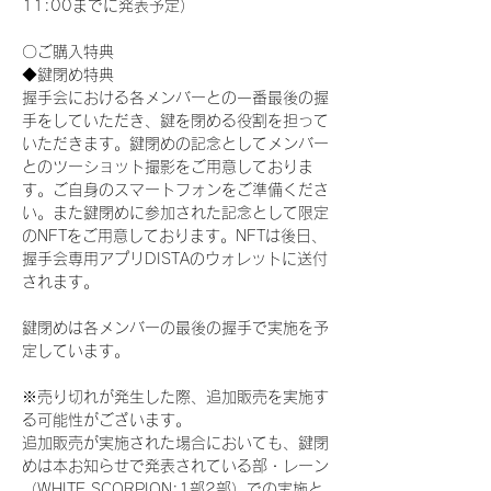
11:00までに発表予定）
〇ご購入特典
◆鍵閉め特典
握手会における各メンバーとの一番最後の握
手をしていただき、鍵を閉める役割を担って
いただきます。鍵閉めの記念としてメンバー
とのツーショット撮影をご用意しておりま
す。ご自身のスマートフォンをご準備くださ
い。また鍵閉めに参加された記念として限定
のNFTをご用意しております。NFTは後日、
握手会専用アプリDISTAのウォレットに送付
されます。
鍵閉めは各メンバーの最後の握手で実施を予
定しています。
※売り切れが発生した際、追加販売を実施す
る可能性がございます。
追加販売が実施された場合においても、鍵閉
めは本お知らせで発表されている部・レーン
（WHITE SCORPION:1部2部）での実施と