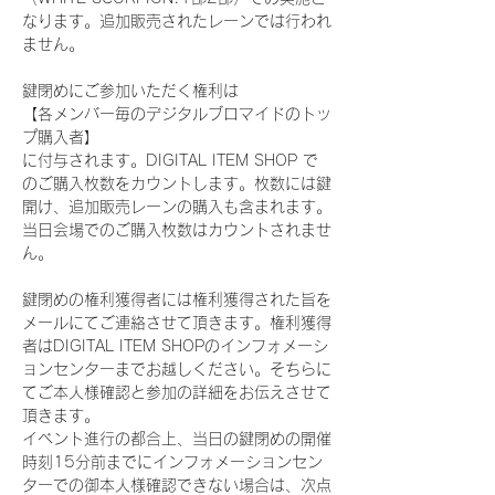
なります。追加販売されたレーンでは行われ
ません。
鍵閉めにご参加いただく権利は
【各メンバー毎のデジタルブロマイドのトッ
プ購入者】
に付与されます。DIGITAL ITEM SHOP で
のご購入枚数をカウントします。枚数には鍵
開け、追加販売レーンの購入も含まれます。
当日会場でのご購入枚数はカウントされませ
ん。
鍵閉めの権利獲得者には権利獲得された旨を
メールにてご連絡させて頂きます。権利獲得
者はDIGITAL ITEM SHOPのインフォメーシ
ョンセンターまでお越しください。そちらに
てご本人様確認と参加の詳細をお伝えさせて
頂きます。
イベント進行の都合上、当日の鍵閉めの開催
時刻15分前までにインフォメーションセン
ターでの御本人様確認できない場合は、次点