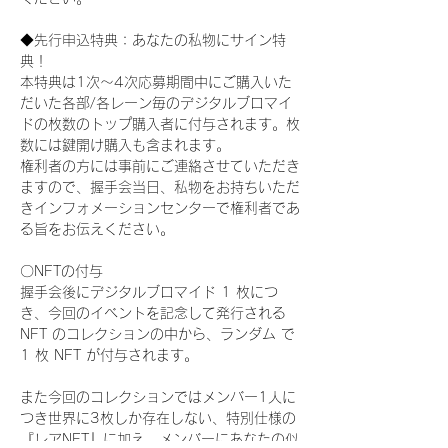
◆先行申込特典：あなたの私物にサイン特
典！
本特典は1次〜4次応募期間中にご購入いた
だいた各部/各レーン毎のデジタルブロマイ
ドの枚数のトップ購入者に付与されます。枚
数には鍵開け購入も含まれます。
権利者の方には事前にご連絡させていただき
ますので、握手会当日、私物をお持ちいただ
きインフォメーションセンターで権利者であ
る旨をお伝えください。
〇NFTの付与
握手会後にデジタルブロマイド 1 枚につ
き、今回のイベントを記念して発行される 
NFT のコレクションの中から、ランダム で 
1 枚 NFT が付与されます。
また今回のコレクションではメンバー1人に
つき世界に3枚しか存在しない、特別仕様の
『レアNFT』に加え、メンバーにあなたの似