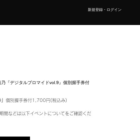
新規登録・ログイン
 莉乃『デジタルブロマイドvol.9』個別握手券付
9』個別握手券付1,700円(税込み)
期間などは以下イベントについてをご確認くだ