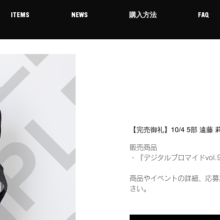
ITEMS
NEWS
購入方法
FAQ
【完売御礼】10/4 5部 遠藤
販売商品
・『デジタルブロマイドvol.
商品やイベントの詳細、応募
さい。