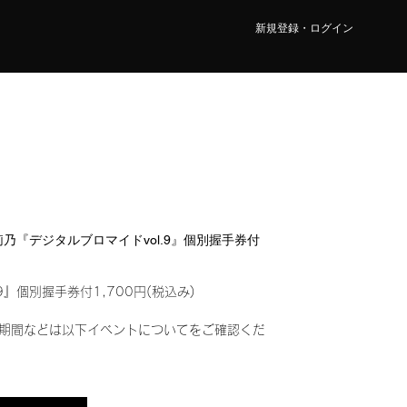
新規登録・ログイン
 莉乃『デジタルブロマイドvol.9』個別握手券付
9』個別握手券付1,700円(税込み)
期間などは以下イベントについてをご確認くだ