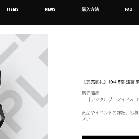
ITEMS
NEWS
購入方法
FAQ
【完売御礼】10/4 5部 遠藤
販売商品
・『デジタルブロマイドvol.
商品やイベントの詳細、応募
さい。