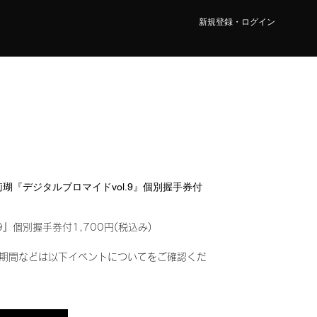
新規登録・ログイン
 莉瑚『デジタルブロマイドvol.9』個別握手券付
9』個別握手券付1,700円(税込み)
期間などは以下イベントについてをご確認くだ