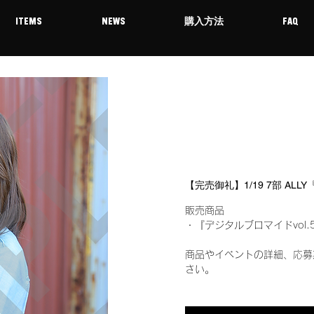
ITEMS
NEWS
購入方法
FAQ
【完売御礼】1/19 7部 AL
販売商品
・『デジタルブロマイドvol.
商品やイベントの詳細、応募
さい。