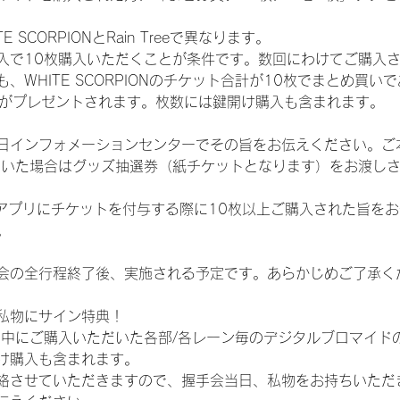
SCORPIONとRain Treeで異なります。
入で10枚購入いただくことが条件です。数回にわけてご購入
WHITE SCORPIONのチケット合計が10枚でまとめ買いであ
選券がプレゼントされます。枚数には鍵開け購入も含まれます。
日インフォメーションセンターでその旨をお伝えください。ご
ていた場合はグッズ抽選券（紙チケットとなります）をお渡し
TAアプリにチケットを付与する際に10枚以上ご購入された旨を
。
会の全行程終了後、実施される予定です。あらかじめご了承く
私物にサイン特典！
間中にご購入いただいた各部/各レーン毎のデジタルブロマイド
け購入も含まれます。
絡させていただきますので、握手会当日、私物をお持ちいただ