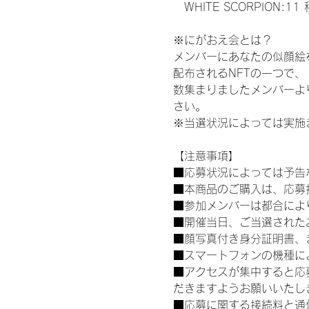
　WHITE SCORPION:11
※にがおえ会とは？
メンバーにあなたの似顔絵
配布されるNFTの一つで
数集まりましたメンバーよ
さい。
※当選状況によっては実施
【注意事項】
■応募状況によっては予告
■本商品のご購入は、応募
■参加メンバーは都合によ
■開催当日、ご当選された
■顔写真付き身分証明書、
■スマートフォンの機種に
■アクセスが集中すると応
だきますようお願いいたし
■応募に関する接続料と通