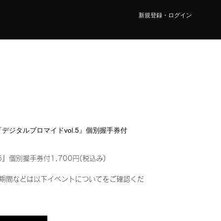
新規登録・ログイン
LY『デジタルブロマイドvol.5』個別握手券付
5』個別握手券付1,700円(税込み)
期間などは以下イベントについてをご確認くだ