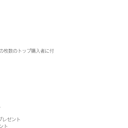
イドの枚数のトップ購入者に付
。
」プレゼント
ント