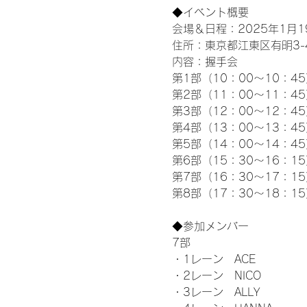
◆イベント概要 
会場＆日程：2025年1月19
住所：東京都江東区有明3-4-
内容：握手会
第1部（10：00～10：45
第2部（11：00～11：4
第3部（12：00～12：4
第4部（13：00～13：4
第5部（14：00～14：4
第6部（15：30～16：1
第7部（16：30～17：1
第8部（17：30～18：1
◆参加メンバー
7部
・1レーン　ACE
・2レーン　NICO
・3レーン　ALLY