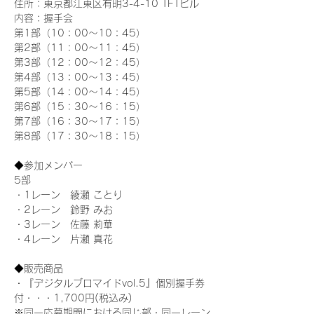
住所：東京都江東区有明3-4-10 TFTビル
内容：握手会
第1部（10：00～10：45） 
第2部（11：00～11：45）
第3部（12：00～12：45）
第4部（13：00～13：45）
第5部（14：00～14：45）
第6部（15：30～16：15）
第7部（16：30～17：15）
第8部（17：30～18：15）
◆参加メンバー
5部 
・1レーン　綾瀬 ことり
・2レーン　鈴野 みお
・3レーン　佐藤 莉華
・4レーン　片瀬 真花
◆販売商品
・『デジタルブロマイドvol.5』個別握手券
付・・・1,700円(税込み)
※同一応募期間における同じ部・同一レーン