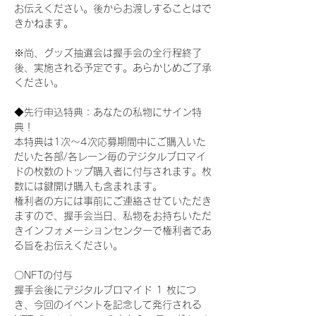
お伝えください。後からお渡しすることはで
きかねます。
※尚、グッズ抽選会は握手会の全行程終了
後、実施される予定です。あらかじめご了承
ください。
◆先行申込特典：あなたの私物にサイン特
典！
本特典は1次〜4次応募期間中にご購入いた
だいた各部/各レーン毎のデジタルブロマイ
ドの枚数のトップ購入者に付与されます。枚
数には鍵開け購入も含まれます。
権利者の方には事前にご連絡させていただき
ますので、握手会当日、私物をお持ちいただ
きインフォメーションセンターで権利者であ
る旨をお伝えください。
〇NFTの付与
握手会後にデジタルブロマイド 1 枚につ
き、今回のイベントを記念して発行される 