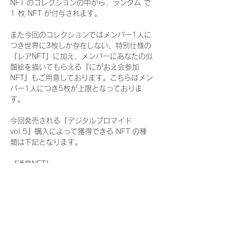
NFT のコレクションの中から、ランダム で 
1 枚 NFT が付与されます。
また今回のコレクションではメンバー1人に
つき世界に3枚しか存在しない、特別仕様の
『レアNFT』に加え、メンバーにあなたの似
顔絵を描いてもらえる『にがおえ会参加
NFT』もご用意しております。こちらはメン
バー1人につき5枚が上限となっておりま
す。
今回発売される『デジタルブロマイド
vol.5』購入によって獲得できる NFT の種
類は下記となります。
『通常NFT』
　Rain Tree:16種類のNFT
『レアNFT』(メンバー1人につき3枚上限の
限定NFT)
　Rain Tree:16種類のNFT(メンバー本人に
よる手書きのコメントとサイン入)