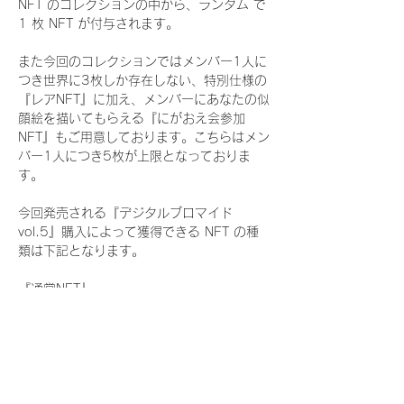
NFT のコレクションの中から、ランダム で 
1 枚 NFT が付与されます。
また今回のコレクションではメンバー1人に
つき世界に3枚しか存在しない、特別仕様の
『レアNFT』に加え、メンバーにあなたの似
顔絵を描いてもらえる『にがおえ会参加
NFT』もご用意しております。こちらはメン
バー1人につき5枚が上限となっておりま
す。
今回発売される『デジタルブロマイド
vol.5』購入によって獲得できる NFT の種
類は下記となります。
『通常NFT』
　Rain Tree:16種類のNFT
『レアNFT』(メンバー1人につき3枚上限の
限定NFT)
　Rain Tree:16種類のNFT(メンバー本人に
よる手書きのコメントとサイン入)