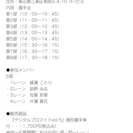
住所：東京都江東区有明3-4-10 TFTビル
内容：握手会
第1部（10：00～10：45） 
第2部（11：00～11：45）
第3部（12：00～12：45）
第4部（13：00～13：45）
第5部（14：00～14：45）
第6部（15：30～16：15）
第7部（16：30～17：15）
第8部（17：30～18：15）
◆参加メンバー
5部 
・1レーン　綾瀬 ことり
・2レーン　鈴野 みお
・3レーン　佐藤 莉華
・4レーン　片瀬 真花
◆販売商品
・『デジタルブロマイドvol.5』個別握手券
付・・・1,700円(税込み)
※同一応募期間における同じ部・同一レーン