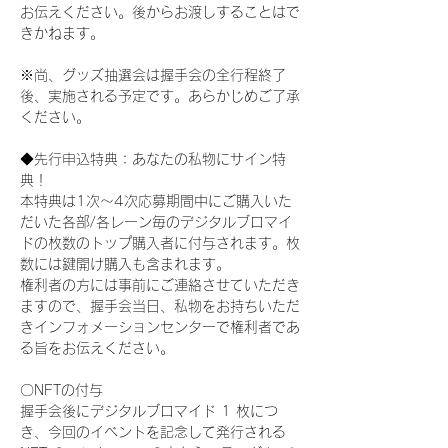
お伝えください。後からお渡しすることはで
きかねます。
※尚、グッズ抽選会は握手会の全行程終了
後、実施される予定です。あらかじめご了承
ください。
◆先行申込特典：あなたの私物にサイン特
典！
本特典は1次〜4次応募期間中にご購入いた
だいた各部/各レーン毎のデジタルブロマイ
ドの枚数のトップ購入者に付与されます。枚
数には鍵開け購入も含まれます。
権利者の方には事前にご連絡させていただき
ますので、握手会当日、私物をお持ちいただ
きインフォメーションセンターで権利者であ
る旨をお伝えください。
〇NFTの付与
握手会後にデジタルブロマイド 1 枚につ
き、今回のイベントを記念して発行される 