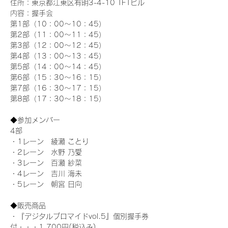
住所：東京都江東区有明3-4-10 TFTビル
内容：握手会
第1部（10：00～10：45） 
第2部（11：00～11：45）
第3部（12：00～12：45）
第4部（13：00～13：45）
第5部（14：00～14：45）
第6部（15：30～16：15）
第7部（16：30～17：15）
第8部（17：30～18：15）
◆参加メンバー
4部
・1レーン　綾瀬 ことり
・2レーン　水野 乃愛
・3レーン　百瀬 紗菜
・4レーン　吉川 海未
・5レーン　朝宮 日向
◆販売商品
・『デジタルブロマイドvol.5』個別握手券
付・・・1,700円(税込み)