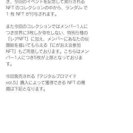
き、今回のイベントを記念して発行される 
NFT のコレクションの中から、ランダム で 
1 枚 NFT が付与されます。
また今回のコレクションではメンバー1人に
つき世界に3枚しか存在しない、特別仕様の
『レアNFT』に加え、メンバーにあなたの似
顔絵を描いてもらえる『にがおえ会参加
NFT』もご用意しております。こちらはメン
バー1人につき5枚が上限となっておりま
す。
今回発売される『デジタルブロマイド
vol.5』購入によって獲得できる NFT の種
類は下記となります。
『通常NFT』
　Rain Tree:16種類のNFT
『レアNFT』(メンバー1人につき3枚上限の
限定NFT)
　Rain Tree:16種類のNFT(メンバー本人に