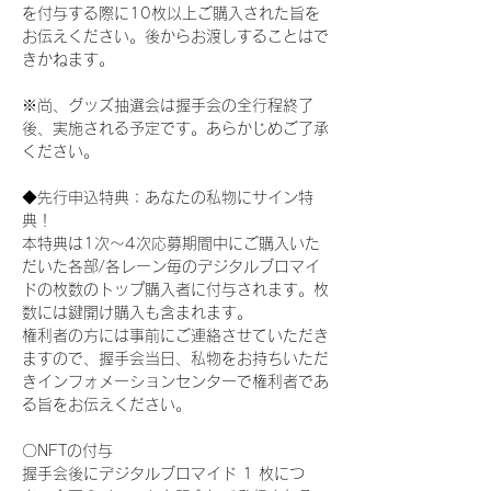
を付与する際に10枚以上ご購入された旨を
お伝えください。後からお渡しすることはで
きかねます。
※尚、グッズ抽選会は握手会の全行程終了
後、実施される予定です。あらかじめご了承
ください。
◆先行申込特典：あなたの私物にサイン特
典！
本特典は1次〜4次応募期間中にご購入いた
だいた各部/各レーン毎のデジタルブロマイ
ドの枚数のトップ購入者に付与されます。枚
数には鍵開け購入も含まれます。
権利者の方には事前にご連絡させていただき
ますので、握手会当日、私物をお持ちいただ
きインフォメーションセンターで権利者であ
る旨をお伝えください。
〇NFTの付与
握手会後にデジタルブロマイド 1 枚につ